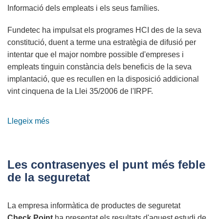
Informació dels empleats i els seus
famílies.
Fundetec ha impulsat els programes HCI des de la seva
constitució, duent a terme una estratègia de difusió per
intentar que el major nombre possible d'empreses i
empleats tinguin constància dels beneficis de la seva
implantació, que es recullen en la disposició addicional
vint cinquena de la Llei
35/2006 de l'IRPF.
Llegeix més
sobre
Hogar
Conectado
a
Les contrasenyes el punt més feble
Internet
de la seguretat
2011
La empresa informàtica de productes de seguretat
Check Point
ha presentat els resultats d'aquest estudi de