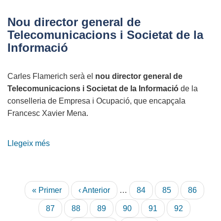
contrasenyes
el
Nou director general de
punt
Telecomunicacions i Societat de la
més
Informació
feble
de
Carles Flamerich serà el
nou director general de
la
Telecomunicacions i Societat de la Informació
de la
seguretat
conselleria de Empresa i Ocupació, que encapçala
Francesc Xavier Mena.
Llegeix més
sobre
Nou
director
general
Paginació
Primera
« Primer
Pàgina
‹ Anterior
…
Pàgina
84
Pàgina
85
Pàgina
86
de
pàgina
anterior
Telecomunicacions
Pàgina
87
Pàgina
88
Pàgina
89
Pàgina
90
Pàgina
91
Pàgina
92
i
actual