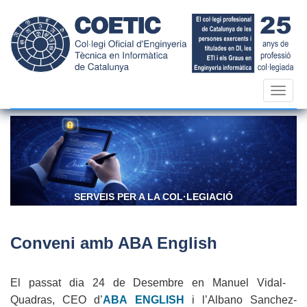
Vés
al
contingut
Toggl
navig
SERVEIS PER A LA COL·LEGIACIÓ
Conveni amb ABA English
El passat dia 24 de Desembre en Manuel Vidal-
Quadras, CEO d’
ABA ENGLISH
i l’Albano Sanchez-