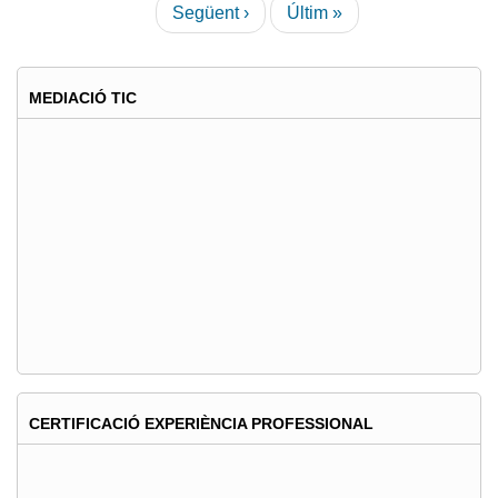
Pàgina
Següent ›
Última
Últim »
Societat
següent
pàgina
de
la
MEDIACIÓ TIC
Informació
CERTIFICACIÓ EXPERIÈNCIA PROFESSIONAL