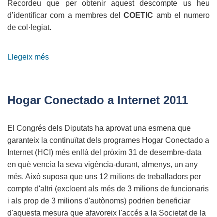
Recordeu que per obtenir aquest descompte us heu
d’identificar com a membres del
COETIC
amb el numero
de col·legiat.
Llegeix més
sobre
Conveni
amb
ZYNCRO
Hogar Conectado a Internet 2011
El Congrés dels Diputats ha aprovat una esmena que
garanteix la continuïtat dels programes Hogar Conectado a
Internet (HCI) més enllà del pròxim 31 de desembre-data
en què vencia la seva vigència-durant, almenys, un any
més.
Això suposa que uns 12 milions de treballadors per
compte d'altri (excloent als més de 3 milions de funcionaris
i als prop de 3 milions d'autònoms) podrien beneficiar
d'aquesta mesura que afavoreix l'accés a la Societat de la