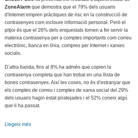
ZoneAlarm
que demostra que el 79% dels usuaris
d'Internet empren pràctiques de risc en la construcció de
contrasenyes com incloure informació personal. Però el
pitjor és que el 26% dels enquestats tornen a fer servir la
mateixa contrasenya per a comptes importants com correu
electrònic, banca en línia, compres per Internet i xarxes
socials.
D'altra banda, fins al 8% ha admès que copien la
contrasenya completa que han trobat en una llista de
bones contrasenyes. Així les coses, no és d'estranyar que
els comptes de correu i comptes de xarxa social del 29%
dels usuaris hagin estat piratejades i el 52% coneix algú
que li ha passat.
Llegeix més
sobre
Les