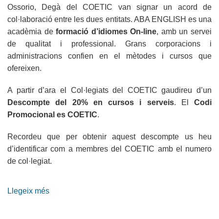
Ossorio, Degà del COETIC van signar un acord de
col·laboració entre les dues entitats. ABA ENGLISH es una
acadèmia de
formació d’idiomes On-line
, amb un servei
de qualitat i professional. Grans corporacions i
administracions confien en el mètodes i cursos que
ofereixen.
A partir d’ara el Col·legiats del COETIC gaudireu d’un
Descompte del 20% en cursos i serveis
. El
Codi
Promocional es COETIC
.
Recordeu que per obtenir aquest descompte us heu
d’identificar com a membres del COETIC amb el numero
de col·legiat.
Llegeix més
sobre
Conveni
amb