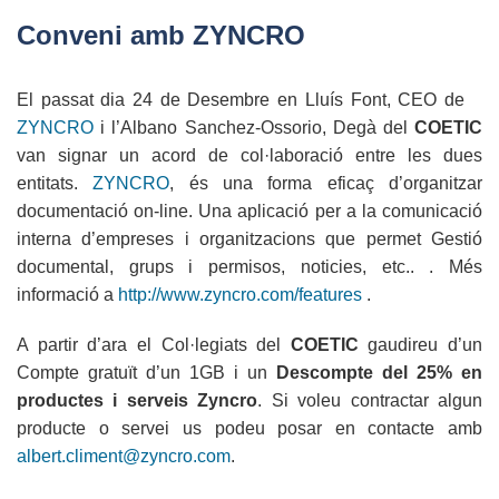
ABA
Conveni amb ZYNCRO
English
El passat dia 24 de Desembre en Lluís Font, CEO de
ZYNCRO
i l’Albano Sanchez-Ossorio, Degà del
COETIC
van signar un acord de col·laboració entre les dues
entitats.
ZYNCRO
, és una forma eficaç d’organitzar
documentació on-line. Una aplicació per a la comunicació
interna d’empreses i organitzacions que permet Gestió
documental, grups i permisos, noticies, etc.. . Més
informació a
http://www.zyncro.com/features
.
A partir d’ara el Col·legiats del
COETIC
gaudireu d’un
Compte gratuït d’un 1GB i un
Descompte del 25% en
productes i serveis Zyncro
. Si voleu contractar algun
producte o servei us podeu posar en contacte amb
albert.climent@zyncro.com
.