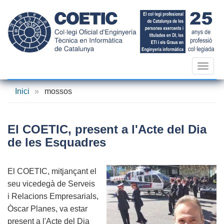
Vés
al
contingut
Toggl
navig
Inici
»
mossos
El COETIC, present a l'Acte del Dia
de les Esquadres
El COETIC, mitjançant el
seu vicedegà de Serveis
i Relacions Empresarials,
Òscar Planes, va estar
present a l'Acte del Dia