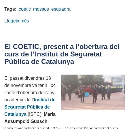
Tags:
coetic
mossos
esquadra
Llegeix més
sobre
El
COETIC,
present
El COETIC, present a l'obertura del
a
curs de l’Institut de Seguretat
l'Acte
Pública de Catalunya
del
Dia
El passat divendres 13
de
de novembre va tenir lloc
les
l’acte d’obertura de l’any
Esquadres
acadèmic de l’
Institut de
Seguretat Pública de
Catalunya
(ISPC).
Maria
Assumpció Guasch
,
com a vicedegana del COETIC, va ser l'encarregada de