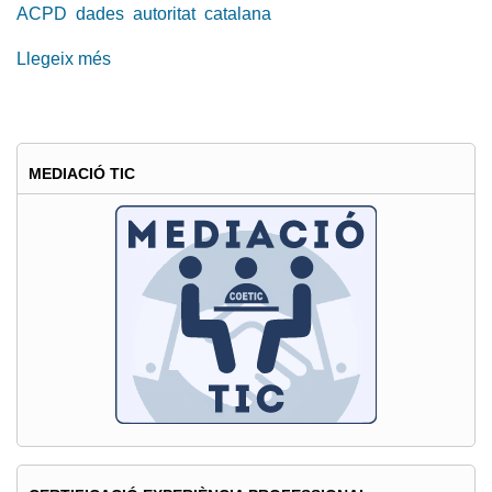
ACPD
dades
autoritat
catalana
Llegeix més
sobre
Implantació
de
la
privacitat
MEDIACIÓ TIC
en
el
disseny
d’aplicacions
tecnològiques