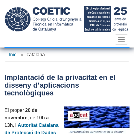
Vés
al
contingut
Toggl
navig
Inici
»
catalana
Implantació de la privacitat en el
disseny d’aplicacions
tecnològiques
El proper
20 de
novembre
, de
10h a
13h
, l’
Autoritat Catalana
de Protecció de Dades