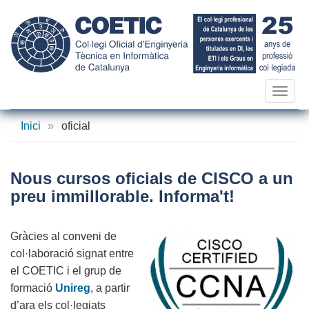
Vés
al
contingut
Toggl
navig
Inici
»
oficial
Nous cursos oficials de CISCO a un
preu immillorable. Informa't!
Gràcies al conveni de
col·laboració signat entre
el COETIC i el grup de
formació
Unireg
, a partir
d’ara els col·legiats