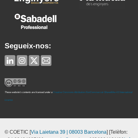
Segueix-nos:
These website's contents are licensed under a
Creative Commons Attribution-NonCommercial-ShareAlike 4.0 International
License
© COETIC [
Via Laietana 39 | 08003 Barcelona
] [Telèfon: