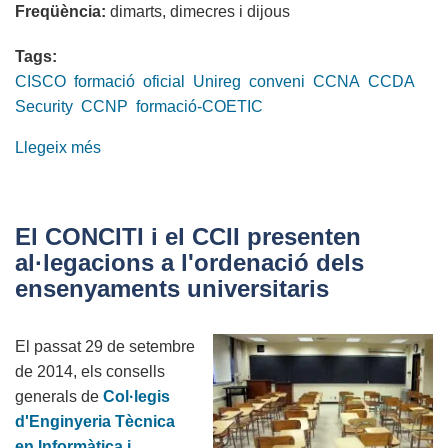
Freqüència:
dimarts, dimecres i dijous
Tags:
CISCO
formació
oficial
Unireg
conveni
CCNA
CCDA
Security
CCNP
formació-COETIC
Llegeix més
sobre
Nous
cursos
oficials
El CONCITI i el CCII presenten
de
al·legacions a l'ordenació dels
CISCO
ensenyaments universitaris
a
un
El passat 29 de setembre
preu
de 2014, els consells
immillorable.
generals de
Col·legis
Informa't!
d'Enginyeria Tècnica
en Informàtica i