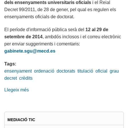
dels ensenyaments universitaris oficials
i el Reial
Decret 99/2011, de 28 de gener, pel qual es regulen els
ensenyaments oficials de doctorat.
El període d'informació pública serà del
12 al 29 de
setembre de 2014
, ambdós inclosos i el correu electrònic
per enviar suggeriments i comentaris:
gabinete.sgu@mecd.es
Tags:
ensenyament
ordenació
doctorats
titulació
oficial
grau
decret
crèdits
Llegeix més
sobre
Ordenació
del
sistema
d’ensenyament
MEDIACIÓ TIC
universitari