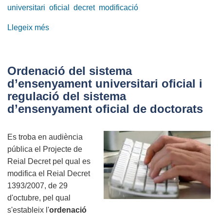
universitari
oficial
decret
modificació
Llegeix més
sobre
El
CONCITI
i
Ordenació del sistema
el
d’ensenyament universitari oficial i
CCII
regulació del sistema
presenten
d’ensenyament oficial de doctorats
al·legacions
a
Es troba en audiència
l'ordenació
pública el Projecte de
dels
Reial Decret pel qual es
ensenyaments
modifica el Reial Decret
universitaris
1393/2007, de 29
d'octubre, pel qual
s'estableix l'
ordenació