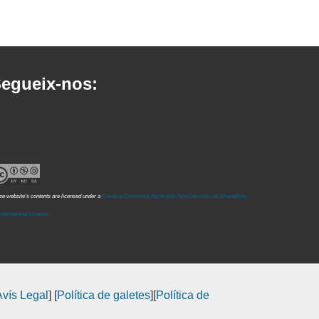
egueix-nos:
e website's contents are licensed under a
Creative Commons Attribution-NonCommercial-ShareAlike
International License
Avís Legal
] [
Política de galetes
][
Política de