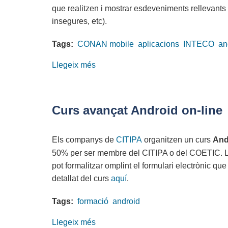
que realitzen i mostrar esdeveniments rellevant
insegures, etc).
Tags:
CONAN mobile
aplicacions
INTECO
an
Llegeix més
sobre
Nova
aplicació
de
Curs avançat Android on-line
seguretat
d'INTECO
Els companys de
CITIPA
organitzen un curs
And
per
50% per ser membre del CITIPA o del COETIC. La d
Android
pot formalitzar omplint el formulari electrònic qu
detallat del curs
aquí
.
Tags:
formació
android
Llegeix més
sobre