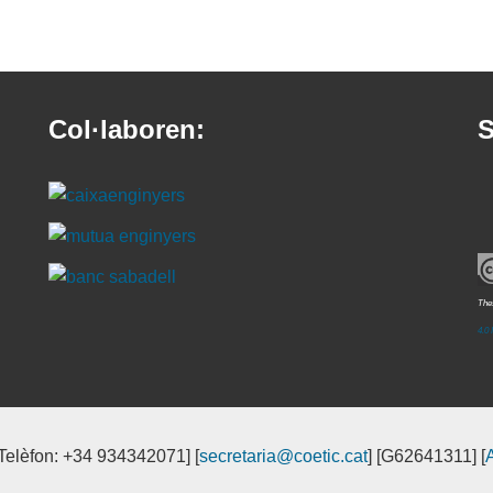
Col·laboren:
S
Thes
4.0 
[Telèfon: +34 934342071] [
secretaria@coetic.cat
] [G62641311] [