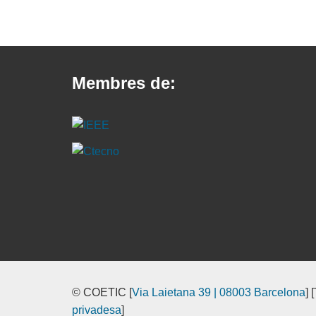
Curs
avançat
Android
on-
Membres de:
line
© COETIC [
Via Laietana 39 | 08003 Barcelona
] 
privadesa
]