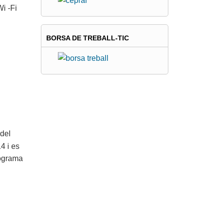
i -Fi
BORSA DE TREBALL-TIC
 del
4 i es
rograma