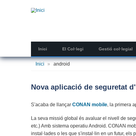
Vés
al
contingut
Inici
El Col·legi
Gestió col·legial
Inici
»
android
Nova aplicació de seguretat 
S'acaba de llançar
CONAN mobile
, la primera a
La seva missió global és avaluar el nivell de seg
etc.) Amb sistema operatiu Android. CONAN mobil
instal·lades o les que s'instal·lin en un futur, el