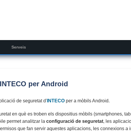
Serveis
d'INTECO per Android
plicació de seguretat d'
INTECO
per a mòbils Android.
uretat en què es troben els dispositius mòbils (smartphones, tab
e permet analitzar la
configuració de seguretat
, les aplicaci
s permisos que fan servir aquestes aplicacions, les connexions a i