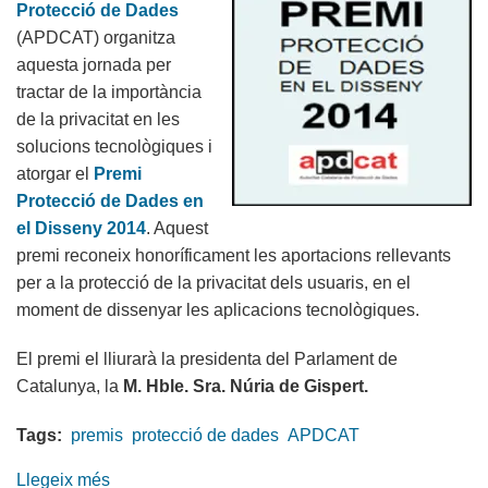
Protecció de Dades
les
(APDCAT) organitza
tecnologies
aquesta jornada per
de
tractar de la importància
les
de la privacitat en les
Smart
solucions tecnològiques i
Cities
atorgar el
Premi
Protecció de Dades en
el Disseny 2014
. Aquest
premi reconeix honoríficament les aportacions rellevants
per a la protecció de la privacitat dels usuaris, en el
moment de dissenyar les aplicacions tecnològiques.
El premi el lliurarà la presidenta del Parlament de
Catalunya, la
M. Hble. Sra. Núria de Gispert.
Tags:
premis
protecció de dades
APDCAT
Llegeix més
sobre