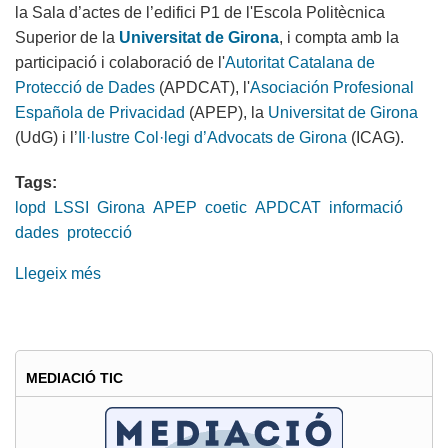
la Sala d’actes de l’edifici P1 de l'Escola Politècnica
Superior de la
Universitat de Girona
, i compta amb la
participació i colaboració de l'
Autoritat Catalana de
Protecció de Dades
(APDCAT), l'
Asociación Profesional
Española de Privacidad
(APEP), la
Universitat de Girona
(UdG) i l’
Il·lustre Col·legi d’Advocats de Girona
(ICAG).
Tags:
lopd
LSSI
Girona
APEP
coetic
APDCAT
informació
dades
protecció
Llegeix més
sobre
LOPD
i
LSSI
per
MEDIACIÓ TIC
a
professionals