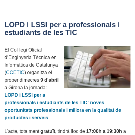
Entrega
del
premi
LOPD i LSSI per a professionals i
Protecció
estudiants de les TIC
de
dades
El Col·legi Oficial
en
d’Enginyeria Tècnica en
el
Informàtica de Catalunya
disseny
(
COETIC
) organitza el
2014
proper dimecres
9 d'abril
a Girona la jornada:
LOPD i LSSI per a
professionals i estudiants de les TIC: noves
oportunitats professionals i millora en la qualitat de
productes i serveis
.
L'acte, totalment
gratuït
, tindrà lloc de
17:00h a 19:30h
a