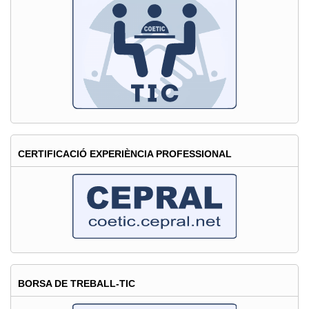
i
estudiants
de
les
TIC
CERTIFICACIÓ EXPERIÈNCIA PROFESSIONAL
BORSA DE TREBALL-TIC