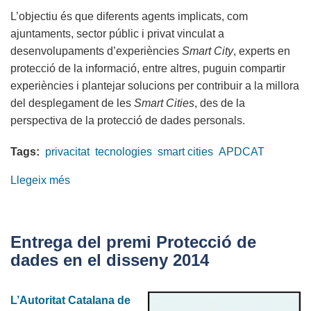
L’objectiu és que diferents agents implicats, com
ajuntaments, sector públic i privat vinculat a
desenvolupaments d’experiències
Smart City
, experts en
protecció de la informació, entre altres, puguin compartir
experiències i plantejar solucions per contribuir a la millora
del desplegament de les
Smart Cities
, des de la
perspectiva de la protecció de dades personals.
Tags:
privacitat
tecnologies
smart cities
APDCAT
Llegeix més
sobre
Com
garantir
la
Entrega del premi Protecció de
privacitat
dades en el disseny 2014
dels
ciutadans
L’Autoritat Catalana de
en