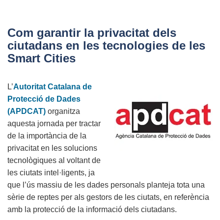
4a
convocatòria
del
Com garantir la privacitat dels
Premi
ciutadans en les tecnologies de les
Protecció
Smart Cities
de
Dades
L’
Autoritat Catalana de
en
Protecció de Dades
el
(APDCAT)
organitza
Disseny
aquesta jornada per tractar
(2016)
de la importància de la
privacitat en les solucions
tecnològiques al voltant de
les ciutats intel·ligents, ja
que l’ús massiu de les dades personals planteja tota una
sèrie de reptes per als gestors de les ciutats, en referència
amb la protecció de la informació dels ciutadans.