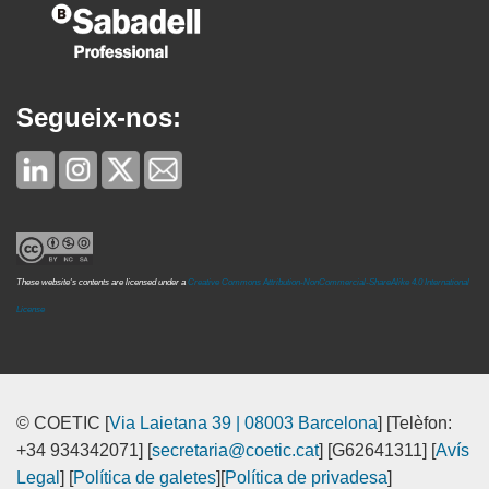
Segueix-nos:
These website's contents are licensed under a
Creative Commons Attribution-NonCommercial-ShareAlike 4.0 International
License
© COETIC [
Via Laietana 39 | 08003 Barcelona
] [Telèfon:
+34 934342071] [
secretaria@coetic.cat
] [G62641311] [
Avís
Legal
] [
Política de galetes
][
Política de privadesa
]