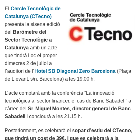
dinovena
El
Cercle Tecnològic de
regió
Catalunya (CTecno)
europea
presenta la sisena edició
més
del
Baròmetre del
ben
Sector Tecnològic a
posicionada
Catalunya
amb un acte
en
que tindrà lloc el proper
TIC
dimecres 2 de juliol a
l’auditori de l’
Hotel SB Diagonal Zero Barcelona
(Plaça
de Llevant, s/n, Barcelona) a les 19.00 h.
L’acte comptarà amb la conferència “La innovació
tecnològica al sector financer, el cas de Banc Sabadell” a
càrrec del
Sr. Miquel Montes, director general de Banc
Sabadell
i conclourà a les 21.15 h.
Posteriorment, es celebrarà el s
opar d’estiu del CTecno,
que tindrà un cost de 39€, i que es celebrarà a la