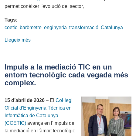
permet conèixer l'evolució del sector,
Tags:
coetic
baròmetre
enginyeria
transformació
Catalunya
Llegeix més
sobre
El
COETIC
assisteix
Impuls a la mediació TIC en un
a
entorn tecnològic cada vegada més
la
complex.
presentació
del
15 d’abril de 2026
– El
Col·legi
Baròmetre
Oficial d'Enginyeria Tècnica en
del
Informàtica de Catalunya
sector
(COETIC)
avança en l’impuls de
tecnològic
la mediació en l’àmbit tecnològic
a