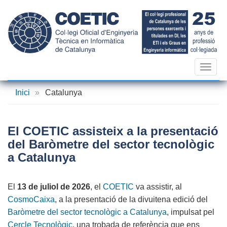
Vés
al
contingut
Toggl
navig
Inici
»
Catalunya
El COETIC assisteix a la presentació
del Baròmetre del sector tecnològic
a Catalunya
El
13 de juliol de 2026
, el
COETIC
va assistir, al
CosmoCaixa
, a la presentació de la divuitena edició del
Baròmetre del sector tecnològic a Catalunya
, impulsat pel
Cercle Tecnològic
, una trobada de referència que ens