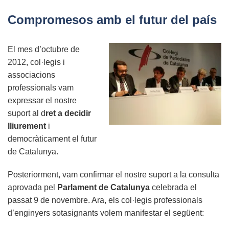
present
Compromesos amb el futur del país
a
l'acte
El mes d’octubre de
de
2012, col·legis i
possessió
associacions
del
professionals vam
nou
expressar el nostre
president
suport al d
ret a decidir
de
lliurement
i
Catalunya
democràticament el futur
de Catalunya.
Posteriorment, vam confirmar el nostre suport a la consulta
aprovada pel
Parlament de Catalunya
celebrada el
passat 9 de novembre. Ara, els col·legis professionals
d’enginyers sotasignants volem manifestar el següent: