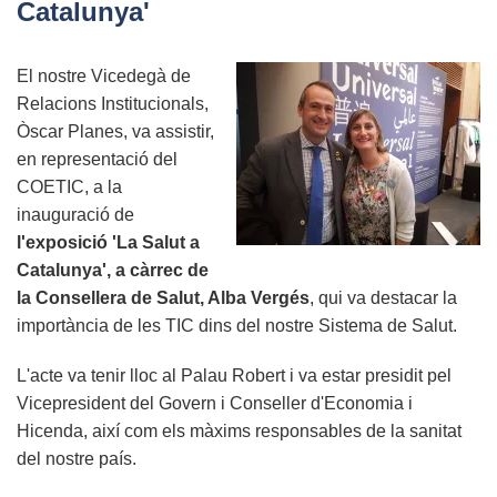
Catalunya'
TIC
en
El nostre Vicedegà de
un
Relacions Institucionals,
entorn
Òscar Planes, va assistir,
tecnològic
en representació del
cada
COETIC, a la
vegada
inauguració de
més
l'exposició 'La Salut a
complex.
Catalunya', a càrrec de
la Consellera de Salut, Alba Vergés
, qui va destacar la
importància de les TIC dins del nostre Sistema de Salut.
L'acte va tenir lloc al Palau Robert i va estar presidit pel
Vicepresident del Govern i Conseller d'Economia i
Hicenda, així com els màxims responsables de la sanitat
del nostre país.