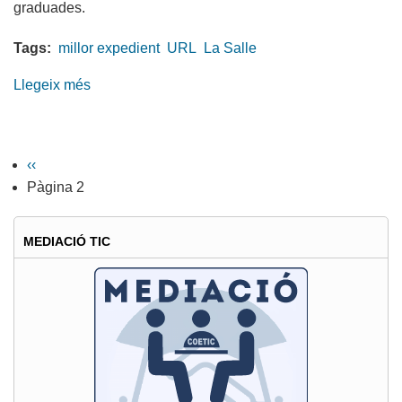
graduades.
Tags:
millor expedient
URL
La Salle
Llegeix més
sobre
El
COETIC
premia
Pàgina
‹‹
Paginació
al
anterior
Pàgina 2
millor
expedient
MEDIACIÓ TIC
del
Grau
en
Enginyeria
Informàtica
de
La
Salle