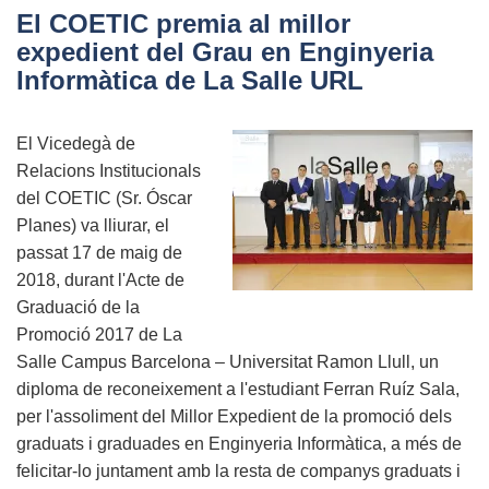
diploma
El COETIC premia al millor
al
expedient del Grau en Enginyeria
millor
Informàtica de La Salle URL
Graduat
del
El Vicedegà de
Grau
Relacions Institucionals
EI
del COETIC (Sr. Óscar
de
Planes) va lliurar, el
l’EPS
passat 17 de maig de
UdG
2018, durant l'Acte de
Graduació de la
Promoció 2017 de La
Salle Campus Barcelona – Universitat Ramon Llull, un
diploma de reconeixement a l'estudiant Ferran Ruíz Sala,
per l'assoliment del Millor Expedient de la promoció dels
graduats i graduades en Enginyeria Informàtica, a més de
felicitar-lo juntament amb la resta de companys graduats i