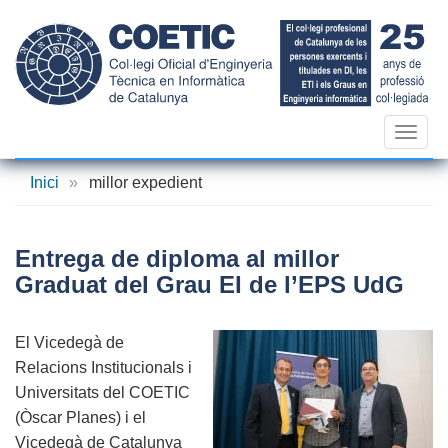
Vés
al
contingut
Toggl
navig
Inici
»
millor expedient
Entrega de diploma al millor
Graduat del Grau EI de l’EPS UdG
El Vicedegà de
Relacions Institucionals i
Universitats del COETIC
(Òscar Planes) i el
Vicedegà de Catalunya