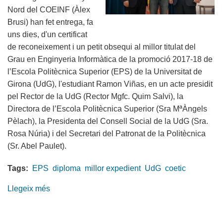
Nord del COEINF (Àlex
Brusi) han fet entrega, fa
uns dies, d'un certificat
de reconeixement i un petit obsequi al millor titulat del
Grau en Enginyeria Informàtica de la promoció 2017-18 de
l’Escola Politècnica Superior (EPS) de la Universitat de
Girona (UdG), l'estudiant Ramon Viñas, en un acte presidit
pel Rector de la UdG (Rector Mgfc. Quim Salvi), la
Directora de l’Escola Politècnica Superior (Sra MªÀngels
Pèlach), la Presidenta del Consell Social de la UdG (Sra.
Rosa Núria) i del Secretari del Patronat de la Politècnica
(Sr. Abel Paulet).
Tags:
EPS
diploma
millor expedient
UdG
coetic
Llegeix més
sobre
Entrega
de