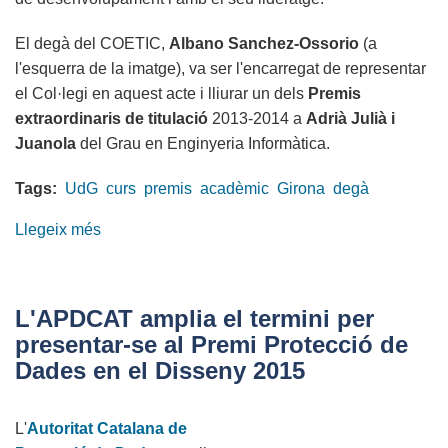
El degà del COETIC,
Albano Sanchez-Ossorio
(a
l'esquerra de la imatge), va ser l'encarregat de representar
el Col·legi en aquest acte i lliurar un dels
Premis
extraordinaris de titulació
2013-2014 a
Adrià Julià i
Juanola
del Grau en Enginyeria Informàtica.
Tags:
UdG
curs
premis
acadèmic
Girona
degà
Llegeix més
sobre
El
COETIC,
a
L'APDCAT amplia el termini per
la
presentar-se al Premi Protecció de
inauguració
Dades en el Disseny 2015
del
curs
L'
Autoritat Catalana de
acadèmic