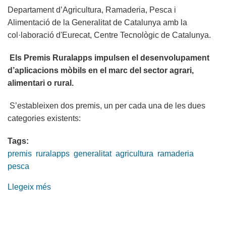
Departament d’Agricultura, Ramaderia, Pesca i
Alimentació de la Generalitat de Catalunya amb la
col·laboració d'Eurecat, Centre Tecnològic de Catalunya.
Els Premis Ruralapps
impulsen el desenvolupament
d’aplicacions mòbils en el marc del sector agrari,
alimentari o rural.
S’estableixen dos premis, un per cada una de les dues
categories existents:
Tags:
premis
ruralapps
generalitat
agricultura
ramaderia
pesca
Llegeix més
sobre
Nova
edició
dels