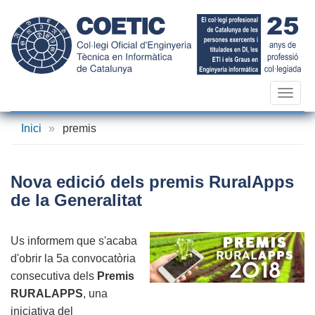
Vés
al
contingut
Toggl
navig
Inici
»
premis
Nova edició dels premis RuralApps
de la Generalitat
Us informem que s'acaba
d'obrir la 5a convocatòria
consecutiva dels
Premis
RURALAPPS
, una
iniciativa del