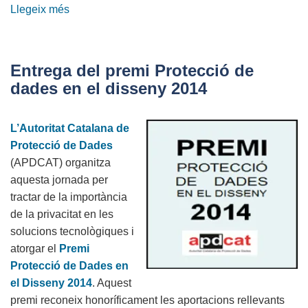
Llegeix més
sobre
L'APDCAT
amplia
el
Entrega del premi Protecció de
termini
dades en el disseny 2014
per
presentar-
L’Autoritat Catalana de
se
Protecció de Dades
al
(APDCAT) organitza
Premi
aquesta jornada per
Protecció
tractar de la importància
de
de la privacitat en les
Dades
solucions tecnològiques i
en
atorgar el
Premi
el
Protecció de Dades en
Disseny
el Disseny 2014
. Aquest
2015
premi reconeix honoríficament les aportacions rellevants