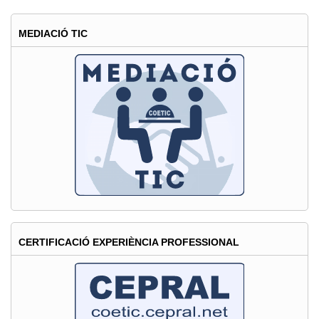
de
MEDIACIÓ TIC
la
Nit
de
les
TIC
i
la
Informàtica
CERTIFICACIÓ EXPERIÈNCIA PROFESSIONAL