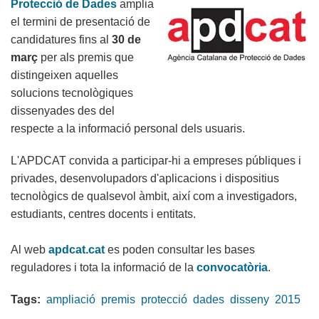
Protecció de Dades
amplia
i
el termini de presentació de
lliurament
candidatures fins al
30 de
de
març
per als premis que
premis
distingeixen aquelles
excepcionals
solucions tecnològiques
de
dissenyades des del
la
respecte a la informació personal dels usuaris.
UdG
L'APDCAT convida a participar-hi a empreses públiques i
privades, desenvolupadors d'aplicacions i dispositius
tecnològics de qualsevol àmbit, així com a investigadors,
estudiants, centres docents i entitats.
Al web
apdcat.cat
es poden consultar les bases
reguladores i tota la informació de la
convocatòria
.
Tags:
ampliació
premis
protecció
dades
disseny
2015