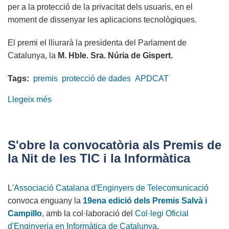
per a la protecció de la privacitat dels usuaris, en el
moment de dissenyar les aplicacions tecnològiques.
El premi el lliurarà la presidenta del Parlament de
Catalunya, la
M. Hble. Sra. Núria de Gispert.
Tags:
premis
protecció de dades
APDCAT
Llegeix més
sobre
Entrega
del
premi
S'obre la convocatòria als Premis de
Protecció
la Nit de les TIC i la Informàtica
de
dades
L'
Associació Catalana d'Enginyers de Telecomunicació
en
convoca enguany la
19ena edició dels Premis Salvà i
el
Campillo
, amb la col·laboració del
Col·legi Oficial
disseny
d'Enginyeria en Informàtica de Catalunya
.
2014