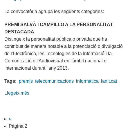
La convocatòria agrupa les següents categories:
PREMI SALVÀ I CAMPILLO A LA PERSONALITAT
DESTACADA
Distingeix la personalitat pública o privada que ha
contribuït de manera notable a la potenciació o divulgació
de l'Electrònica, les Tecnologies de la Informació i la
Comunicació o l'Audiovisual en l'àmbit nacional o
internacional durant l'any 2013.
Tags:
premis
telecomunicacions
informàtica
lanit.cat
Llegeix més
sobre
S'obre
la
convocatòria
Pàgina
‹‹
Paginació
als
anterior
Pàgina 2
Premis