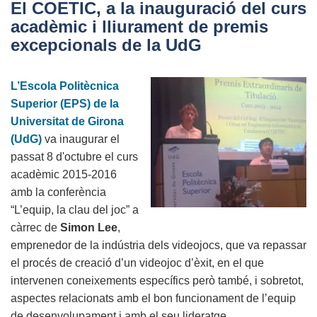
El COETIC, a la inauguració del curs
premis
acadèmic i lliurament de premis
RuralApps
excepcionals de la UdG
de
la
L’Escola Politècnica
Generalitat
Superior (EPS) de la
Universitat de Girona
(UdG)
va inaugurar el
passat 8 d'octubre el curs
acadèmic 2015-2016
amb la conferència
“L’equip, la clau del joc” a
càrrec de
Simon Lee
,
emprenedor de la indústria dels videojocs, que va repassar
el procés de creació d’un videojoc d’èxit, en el que
intervenen coneixements específics però també, i sobretot,
aspectes relacionats amb el bon funcionament de l’equip
de desenvolupament i amb el seu lideratge.