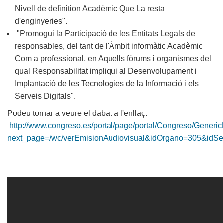
Nivell de definition Acadèmic Que La resta
d'enginyeries".
"Promogui la Participació de les Entitats Legals de
responsables, del tant de l'Àmbit informàtic Acadèmic
Com a professional, en Aquells fòrums i organismes del
qual Responsabilitat impliqui al Desenvolupament i
Implantació de les Tecnologies de la Informació i els
Serveis Digitals".
Podeu tornar a veure el dabat a l'enllaç:
http://www.congreso.es/portal/page/portal/Congreso/Gener
next_page=/wc/verEmisionAudiovisual&idOrgano=305&idSe