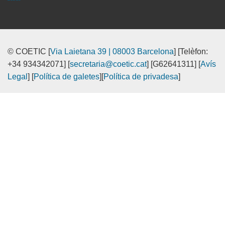
© COETIC [
Via Laietana 39 | 08003 Barcelona
] [Telèfon:
+34 934342071] [
secretaria@coetic.cat
] [G62641311] [
Avís
Legal
] [
Política de galetes
][
Política de privadesa
]