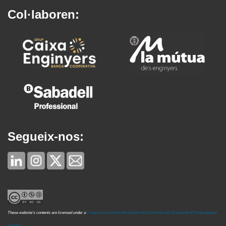
Col·laboren:
Segueix-nos:
These website's contents are licensed under a
Creative Commons Attribution-NonCommercial-ShareAlike 4.0 International
License