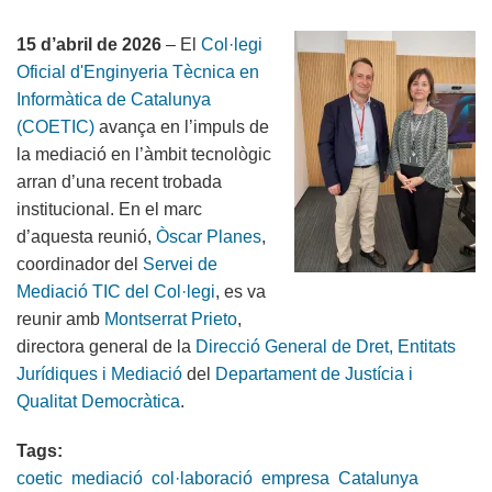
d'enginyeria
15 d’abril de 2026
– El
Col·legi
informàtica
Oficial d'Enginyeria Tècnica en
Informàtica de Catalunya
(COETIC)
avança en l’impuls de
la mediació en l’àmbit tecnològic
arran d’una recent trobada
institucional. En el marc
d’aquesta reunió,
Òscar Planes
,
coordinador del
Servei de
Mediació TIC del Col·legi
, es va
reunir amb
Montserrat Prieto
,
directora general de la
Direcció General de Dret, Entitats
Jurídiques i Mediació
del
Departament de Justícia i
Qualitat Democràtica
.
Tags:
coetic
mediació
col·laboració
empresa
Catalunya