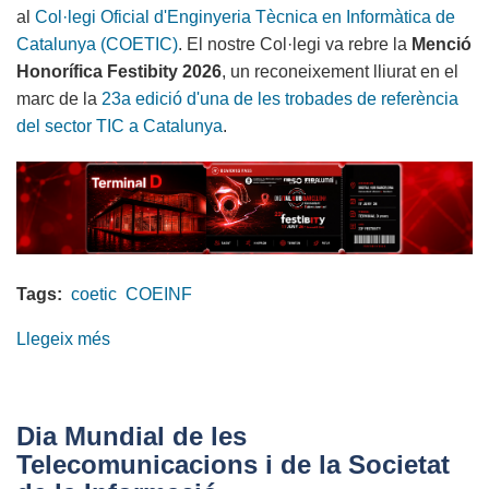
al
Col·legi Oficial d'Enginyeria Tècnica en Informàtica de
Catalunya (COETIC)
. El nostre Col·legi va rebre la
Menció
Honorífica Festibity 2026
, un reconeixement lliurat en el
marc de la
23a edició d'una de les trobades de referència
del sector TIC a Catalunya
.
Tags:
coetic
COEINF
Llegeix més
sobre
Menció
Honorífica
al
Dia Mundial de les
nostre
Telecomunicacions i de la Societat
Col·legi