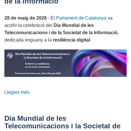
de la Informació
a
la
28 de maig de 2026
- El
Parlament de Catalunya
va
Festibity
acollir la celebració del
Dia Mundial de les
2026
Telecomunicacions i de la Societat de la Informació
,
dedicada enguany a la
resiliència digital
.
Llegeix més
sobre
Dia
Mundial
de
Dia Mundial de les
les
Telecomunicacions i la Societat de
Telecomunicacions