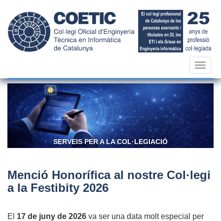
Vés
al
contingut
Toggl
navig
SERVEIS PER A LA COL·LEGIACIÓ
Menció Honorífica al nostre Col·legi
a la Festibity 2026
El
17 de juny de 2026
va ser una data molt especial per