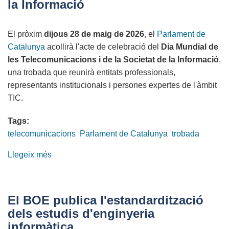
la Informació
i
de
El pròxim
dijous 28 de maig de 2026
, el
Parlament de
la
Catalunya
acollirà l'acte de celebració del
Dia Mundial de
Societat
les Telecomunicacions i de la Societat de la Informació
,
de
una trobada que reunirà entitats professionals,
la
representants institucionals i persones expertes de l'àmbit
Informació
TIC.
Tags:
telecomunicacions
Parlament de Catalunya
trobada
Llegeix més
sobre
Dia
Mundial
de
El BOE publica l'estandardització
les
dels estudis d'enginyeria
Telecomunicacions
informàtica