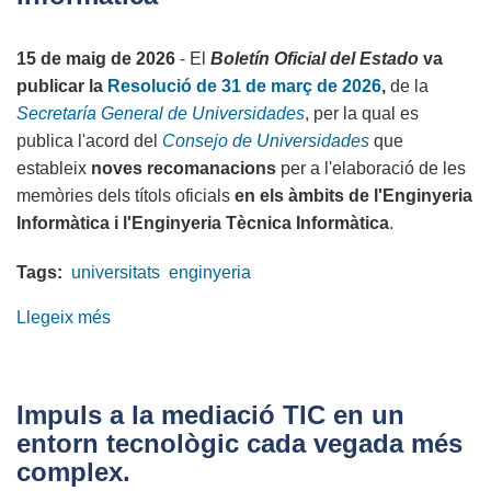
i
la
15 de maig de 2026
- El
Boletín Oficial del Estado
va
Societat
publicar la
Resolució de 31 de març de 2026
,
de la
de
Secretaría General de Universidades
, per la qual es
la
publica l'acord del
Consejo de Universidades
que
Informació
estableix
noves recomanacions
per a l'elaboració de les
memòries dels títols oficials
en els àmbits de l'Enginyeria
Informàtica i l'Enginyeria Tècnica Informàtica
.
Tags:
universitats
enginyeria
Llegeix més
sobre
El
BOE
publica
Impuls a la mediació TIC en un
l'estandardització
entorn tecnològic cada vegada més
dels
complex.
estudis