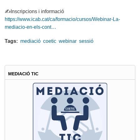
✍️Inscripcions i informació
https://www.icab.cat/ca/formacio/cursos/Webinar-La-
mediacio-en-els-cont…
Tags:
mediació
coetic
webinar
sessió
MEDIACIÓ TIC