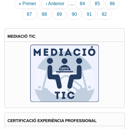
Paginació
Primera
« Primer
Pàgina
‹ Anterior
…
Pàgina
84
Pàgina
85
Pàgina
86
pàgina
anterior
Pàgina
87
Pàgina
88
Pàgina
89
Pàgina
90
Pàgina
91
Pàgina
92
actual
MEDIACIÓ TIC
CERTIFICACIÓ EXPERIÈNCIA PROFESSIONAL