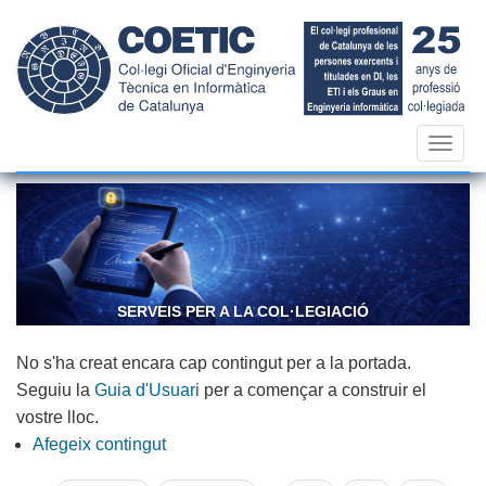
Vés
al
contingut
Toggl
navig
SERVEIS PER A LA COL·LEGIACIÓ
No s'ha creat encara cap contingut per a la portada.
Seguiu la
Guia d'Usuari
per a començar a construir el
vostre lloc.
Afegeix contingut