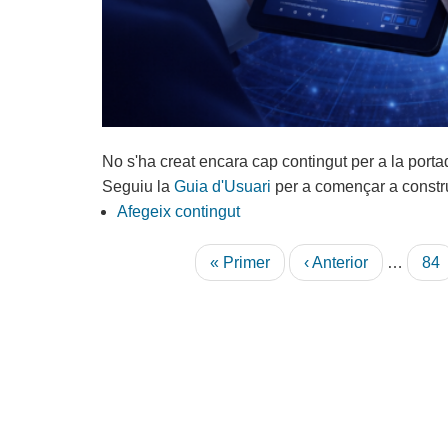
No s'ha creat encara cap contingut per a la porta
Seguiu la
Guia d'Usuari
per a començar a construi
Afegeix contingut
Paginació
Primera
« Primer
Pàgina
‹ Anterior
…
Pàg
84
pàgina
anterior