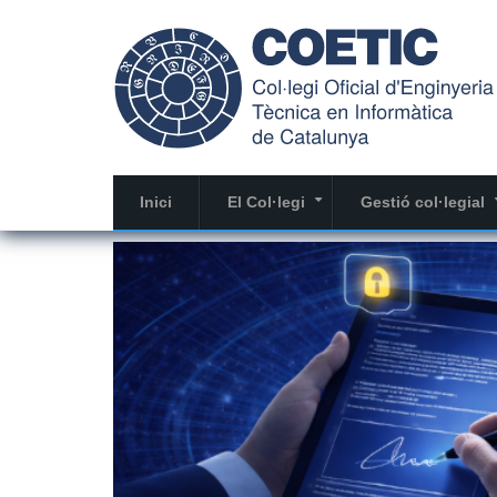
Vés
al
contingut
Inici
El Col·legi
Gestió col·legial
+