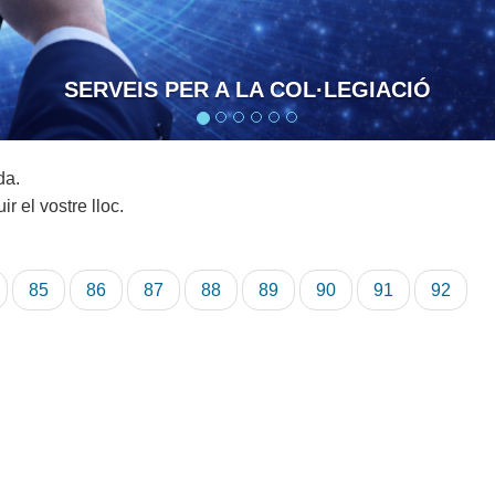
SERVEIS PER A LA COL·LEGIACIÓ
da.
r el vostre lloc.
ina
Pàgina
85
Pàgina
86
Pàgina
87
Pàgina
88
Pàgina
89
Pàgina
90
Pàgina
91
Pàgina
92
actual