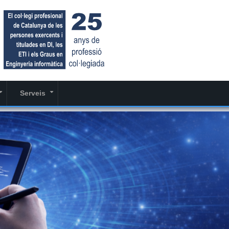
Serveis
+
+