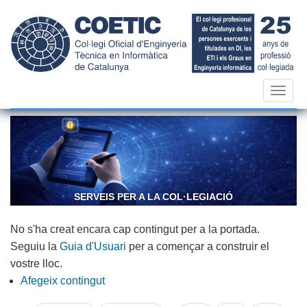
Vés
al
contingut
Toggl
navig
SERVEIS PER A LA COL·LEGIACIÓ
No s'ha creat encara cap contingut per a la portada.
Seguiu la
Guia d'Usuari
per a començar a construir el
vostre lloc.
Afegeix contingut