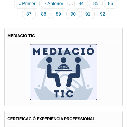
Paginació
Primera
« Primer
Pàgina
‹ Anterior
…
Pàgina
84
Pàgina
85
Pàgina
86
pàgina
anterior
Pàgina
87
Pàgina
88
Pàgina
89
Pàgina
90
Pàgina
91
Pàgina
92
actual
MEDIACIÓ TIC
CERTIFICACIÓ EXPERIÈNCIA PROFESSIONAL