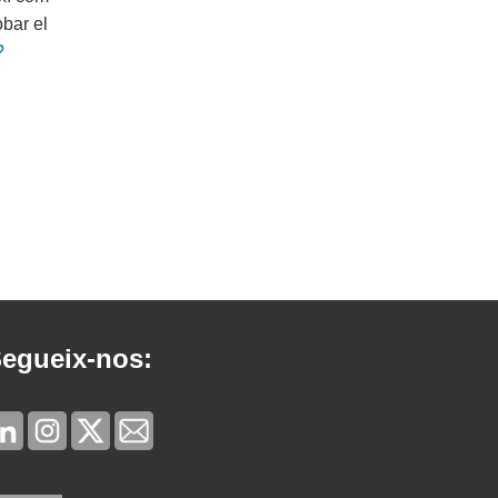
obar el
?
egueix-nos: