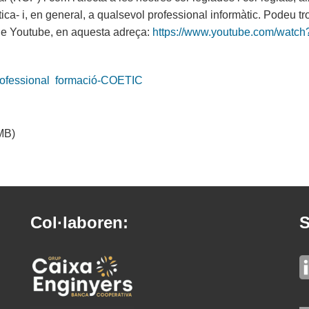
tica- i, en general, a qualsevol professional informàtic. Podeu tr
l de Youtube, en aquesta adreça:
https://www.youtube.com/watch
rofessional
formació-COETIC
MB)
Col·laboren:
S