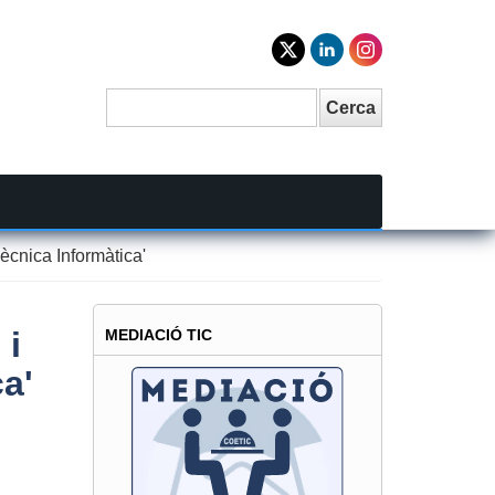
Cerca
Search
ècnica Informàtica'
 i
MEDIACIÓ TIC
a'