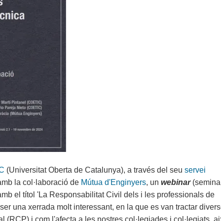
C
(Universitat Oberta de Catalunya), a través del seu
servei
 amb la col·laboració de
Mútua d'Enginyers
, un
webinar
(semina
 el títol 'La Responsabilitat Civil dels i les professionals de
ser una xerrada molt interessant, en la que es van tractar diver
l (RCP) i com l'afecta a les nostres col·legiades i col·legiats, a