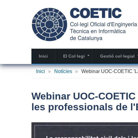
Vés
al
contingut
Inici
El Col·legi
Gestió col·legial
+
Inici
»
Notícies
»
Webinar UOC-COETIC 'La Re
Webinar UOC-COETIC 'L
les professionals de l