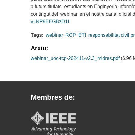
a futurs titulats -estudiants en Enginyeria Informà
contingut del 'webinar' en el nostre canal oficia
v=NP9EEGBzD1I
Tags:
webinar
RCP
ETI
responsabilitat civil p
Arxiu:
webinar_uoc-rcp-202411-v2.3_midres.pdf
(6.96 
Membres de: