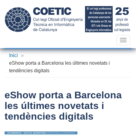
Vés
al
contingut
Toggl
navig
Inici
»
eShow porta a Barcelona les últimes novetats i
tendències digitals
eShow porta a Barcelona
les últimes novetats i
tendències digitals