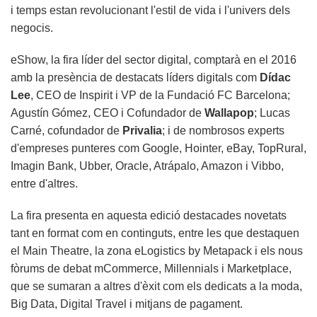
i temps estan revolucionant l'estil de vida i l'univers dels
negocis.
eShow, la fira líder del sector digital, comptarà en el 2016
amb la presència de destacats líders digitals com
Dídac
Lee
, CEO de Inspirit i VP de la Fundació FC Barcelona;
Agustín Gómez, CEO i Cofundador de
Wallapop
; Lucas
Carné, cofundador de
Privalia
; i de nombrosos experts
d'empreses punteres com Google, Hointer, eBay, TopRural,
Imagin Bank, Ubber, Oracle, Atrápalo, Amazon i Vibbo,
entre d'altres.
La fira presenta en aquesta edició destacades novetats
tant en format com en continguts, entre les que destaquen
el Main Theatre, la zona eLogistics by Metapack i els nous
fòrums de debat mCommerce, Millennials i Marketplace,
que se sumaran a altres d'èxit com els dedicats a la moda,
Big Data, Digital Travel i mitjans de pagament.