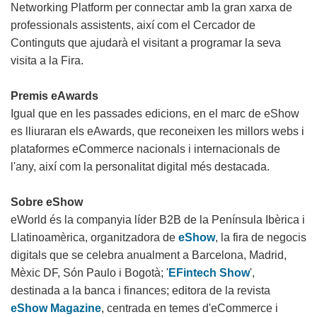
Networking Platform per connectar amb la gran xarxa de
professionals assistents, així com el Cercador de
Continguts que ajudarà el visitant a programar la seva
visita a la Fira.
Premis eAwards
Igual que en les passades edicions, en el marc de eShow
es lliuraran els eAwards, que reconeixen les millors webs i
plataformes eCommerce nacionals i internacionals de
l'any, així com la personalitat digital més destacada.
Sobre eShow
eWorld és la companyia líder B2B de la Península Ibèrica i
Llatinoamèrica, organitzadora de
eShow
, la fira de negocis
digitals que se celebra anualment a Barcelona, ​​Madrid,
Mèxic DF, Són Paulo i Bogotà; '
EFintech Show
',
destinada a la banca i finances; editora de la revista
eShow Magazine
, centrada en temes d'eCommerce i