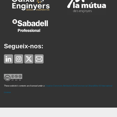
Segueix-nos:
These website's contents are licensed under a
Creative Commons Attribution-NonCommercial-ShareAlike 4.0 International
License