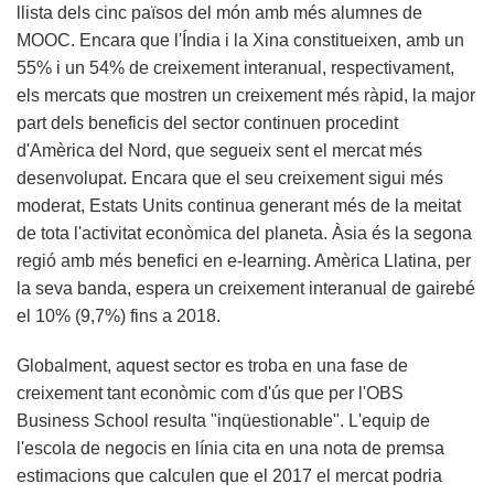
llista dels cinc països del món amb més alumnes de
MOOC. Encara que l'Índia i la Xina constitueixen, amb un
55% i un 54% de creixement interanual, respectivament,
els mercats que mostren un creixement més ràpid, la major
part dels beneficis del sector continuen procedint
d'Amèrica del Nord, que segueix sent el mercat més
desenvolupat. Encara que el seu creixement sigui més
moderat, Estats Units continua generant més de la meitat
de tota l'activitat econòmica del planeta. Àsia és la segona
regió amb més benefici en e-learning. Amèrica Llatina, per
la seva banda, espera un creixement interanual de gairebé
el 10% (9,7%) fins a 2018.
Globalment, aquest sector es troba en una fase de
creixement tant econòmic com d'ús que per l'OBS
Business School resulta "inqüestionable". L'equip de
l'escola de negocis en línia cita en una nota de premsa
estimacions que calculen que el 2017 el mercat podria