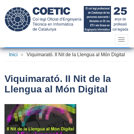
Vés
al
contingut
Toggl
navig
Inici
»
Viquimarató. II Nit de la Llengua al Món Digital
Viquimarató. II Nit de la
Llengua al Món Digital