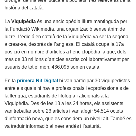
divulgar de manera lúdica els 300 fets més rellevants de la
història del català.
La
Viquipèdia
és una enciclopèdia lliure mantinguda per
la Fundació Wikimedia, una organització sense ànim de
lucre. L’edició en català de la Viquipèdia va ser la segona
a crear-se, després de l’anglesa. El català ocupa la 17a
posició en nombre d’articles a l’enciclopèdia ja que, dels
més de 33 milions d’articles escrits col·laborativament per
usuaris de tot el món, 436.095 són en català.
En la
primera Nit Digital
hi van participar 30 viquipedistes
entre els quals hi havia professionals i exprofessionals de
la llengua, estudiants de filologia i aficionats a la
Viquipèdia. Des de les 18 a les 24 hores, els assistents
van treballar sobre 23 articles i van afegir 54.514 octets
d’informació nova, que es considera un nivell alt. També es
va traduir informació al neerlandès i l’asturià.