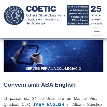
Vés
al
contingut
Toggl
navig
SERVEIS PER A LA COL·LEGIACIÓ
Conveni amb ABA English
El passat dia 24 de Desembre en Manuel Vidal-
Quadras, CEO d’
ABA ENGLISH
i l’Albano Sanchez-