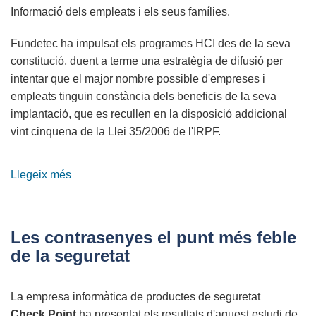
Informació dels empleats i els seus
famílies.
Fundetec ha impulsat els programes HCI des de la seva
constitució, duent a terme una estratègia de difusió per
intentar que el major nombre possible d'empreses i
empleats tinguin constància dels beneficis de la seva
implantació, que es recullen en la disposició addicional
vint cinquena de la Llei
35/2006 de l'IRPF.
Llegeix més
sobre
Hogar
Conectado
a
Les contrasenyes el punt més feble
Internet
de la seguretat
2011
La empresa informàtica de productes de seguretat
Check Point
ha presentat els resultats d'aquest estudi de