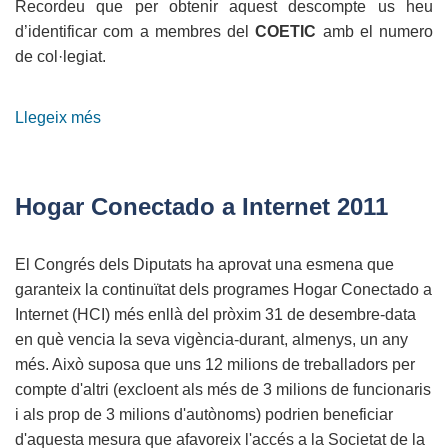
Recordeu que per obtenir aquest descompte us heu
d’identificar com a membres del
COETIC
amb el numero
de col·legiat.
Llegeix més
sobre
Conveni
amb
ZYNCRO
Hogar Conectado a Internet 2011
El Congrés dels Diputats ha aprovat una esmena que
garanteix la continuïtat dels programes Hogar Conectado a
Internet (HCI) més enllà del pròxim 31 de desembre-data
en què vencia la seva vigència-durant, almenys, un any
més.
Això suposa que uns 12 milions de treballadors per
compte d'altri (excloent als més de 3 milions de funcionaris
i als prop de 3 milions d'autònoms) podrien beneficiar
d'aquesta mesura que afavoreix l'accés a la Societat de la