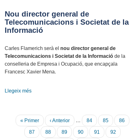
contrasenyes
el
Nou director general de
punt
Telecomunicacions i Societat de la
més
Informació
feble
de
Carles Flamerich serà el
nou director general de
la
Telecomunicacions i Societat de la Informació
de la
seguretat
conselleria de Empresa i Ocupació, que encapçala
Francesc Xavier Mena.
Llegeix més
sobre
Nou
director
general
Paginació
Primera
« Primer
Pàgina
‹ Anterior
…
Pàgina
84
Pàgina
85
Pàgina
86
de
pàgina
anterior
Telecomunicacions
Pàgina
87
Pàgina
88
Pàgina
89
Pàgina
90
Pàgina
91
Pàgina
92
i
actual