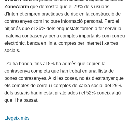
ZoneAlarm
que demostra que el 79% dels usuaris
d'Internet empren pràctiques de risc en la construcció de
contrasenyes com incloure informació personal. Però el
pitjor és que el 26% dels enquestats tornen a fer servir la
mateixa contrasenya per a comptes importants com correu
electrònic, banca en línia, compres per Internet i xarxes
socials.
D'altra banda, fins al 8% ha admès que copien la
contrasenya completa que han trobat en una llista de
bones contrasenyes. Així les coses, no és d'estranyar que
els comptes de correu i comptes de xarxa social del 29%
dels usuaris hagin estat piratejades i el 52% coneix algú
que li ha passat.
Llegeix més
sobre
Les