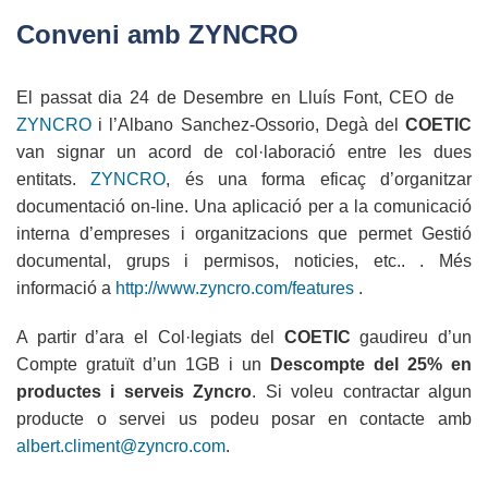
ABA
Conveni amb ZYNCRO
English
El passat dia 24 de Desembre en Lluís Font, CEO de
ZYNCRO
i l’Albano Sanchez-Ossorio, Degà del
COETIC
van signar un acord de col·laboració entre les dues
entitats.
ZYNCRO
, és una forma eficaç d’organitzar
documentació on-line. Una aplicació per a la comunicació
interna d’empreses i organitzacions que permet Gestió
documental, grups i permisos, noticies, etc.. . Més
informació a
http://www.zyncro.com/features
.
A partir d’ara el Col·legiats del
COETIC
gaudireu d’un
Compte gratuït d’un 1GB i un
Descompte del 25% en
productes i serveis Zyncro
. Si voleu contractar algun
producte o servei us podeu posar en contacte amb
albert.climent@zyncro.com
.