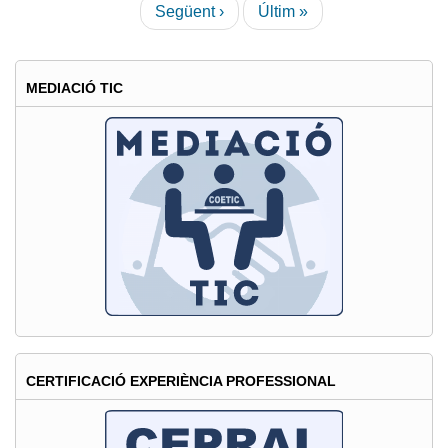
Pàgina
Següent ›
Última
Últim »
Societat
següent
pàgina
de
la
MEDIACIÓ TIC
Informació
CERTIFICACIÓ EXPERIÈNCIA PROFESSIONAL