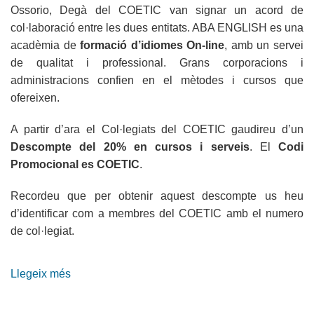
Ossorio, Degà del COETIC van signar un acord de
col·laboració entre les dues entitats. ABA ENGLISH es una
acadèmia de
formació d’idiomes On-line
, amb un servei
de qualitat i professional. Grans corporacions i
administracions confien en el mètodes i cursos que
ofereixen.
A partir d’ara el Col·legiats del COETIC gaudireu d’un
Descompte del 20% en cursos i serveis
. El
Codi
Promocional es COETIC
.
Recordeu que per obtenir aquest descompte us heu
d’identificar com a membres del COETIC amb el numero
de col·legiat.
Llegeix més
sobre
Conveni
amb