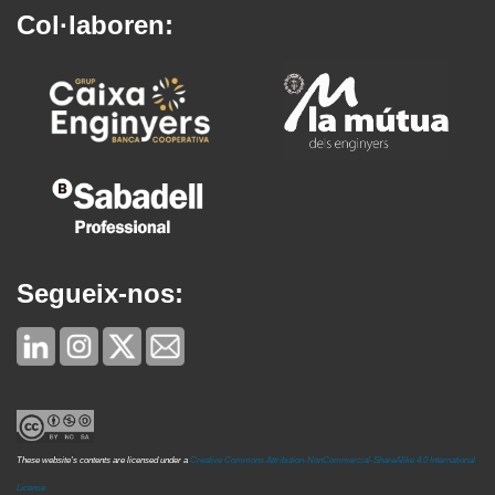
Col·laboren:
Segueix-nos:
These website's contents are licensed under a
Creative Commons Attribution-NonCommercial-ShareAlike 4.0 International
License