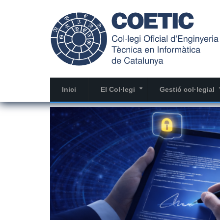
Vés
al
contingut
Inici
El Col·legi
Gestió col·legial
+