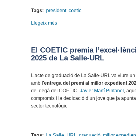
Tags:
president
coetic
Llegeix més
sobre
Catalunya
Lidera:
el
El COETIC premia l’excel·lènc
COETIC
2025 de La Salle-URL
al
costat
L’acte de graduació de La Salle-URL va viure u
de
amb
l’entrega del premi al millor expedient 20
la
del degà del COETIC,
Javier Martí Pintanel
, aqu
igualtat
compromís i la dedicació d’un jove que ja apunta
sector tecnològic.
Tags:
La Salle
URL
graduació
millor expedien