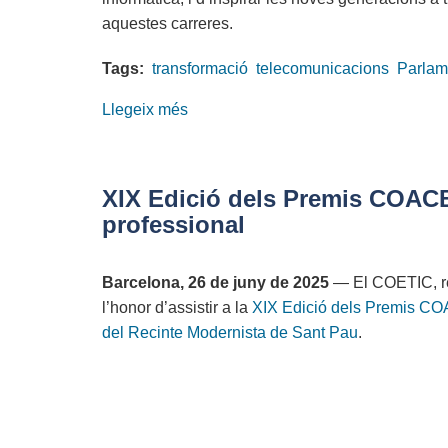
aquestes carreres.
Tags:
transformació
telecomunicacions
Parlam
Llegeix més
sobre
El
COETIC
impulsa
XIX Edició dels Premis COACB 
la
professional
igualtat
de
Barcelona, 26 de juny de 2025
— El COETIC, re
gènere
l’honor d’assistir a la
XIX Edició dels Premis
CO
en
del Recinte Modernista de Sant Pau
.
la
transformació
digital
al
Parlament