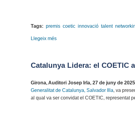
de
Catalunya
Tags:
premis
coetic
innovació
talent
networki
Llegeix més
sobre
XIX
Edició
dels
Catalunya Lidera: el COETIC al
Premis
COACB
Girona, Auditori Josep Irla, 27 de juny de 2025
-
Generalitat de Catalunya, Salvador Illa
, va prese
Celebrant
al qual va ser convidat el COETIC, representat 
l’excel·lència
i
el
compromís
professional