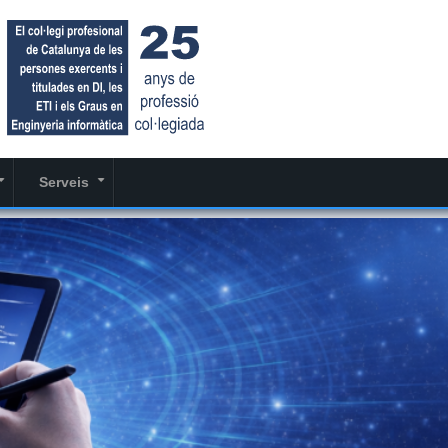
Serveis
+
+