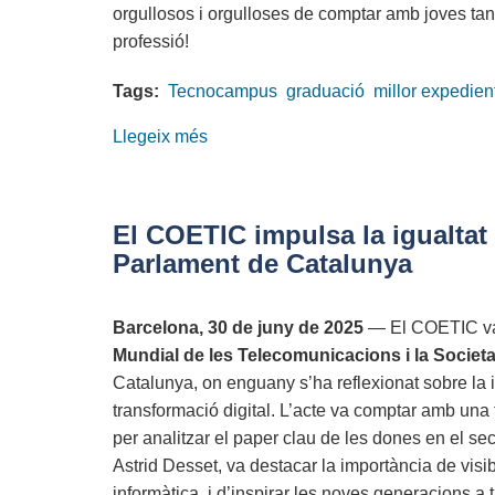
orgullosos i orgulloses de comptar amb joves tan b
professió!
Tags:
Tecnocampus
graduació
millor expedien
Llegeix més
sobre
Reconeixent
el
talent:
El COETIC impulsa la igualtat 
el
Parlament de Catalunya
COETIC
premia
Barcelona, 30 de juny de 2025
— El COETIC va 
els
Mundial de les Telecomunicacions i la Societa
millors
Catalunya, on enguany s’ha reflexionat sobre la 
expedients
transformació digital. L’acte va comptar amb una 
del
per analitzar el paper clau de les dones en el se
Tecnocampus
Astrid Desset, va destacar la importància de visib
2025
informàtica, i d’inspirar les noves generacions a 