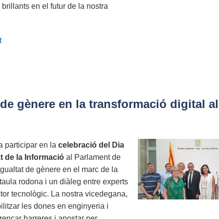
rillants en el futur de la nostra
t
de gènere en la transformació digital al
participar en la
celebració del Dia
t de la Informació
al Parlament de
igualtat de gènere en el marc de la
taula rodona i un diàleg entre experts
ctor tecnològic. La nostra vicedegana,
ilitzar les dones en enginyeria i
trencar barreres i apostar per