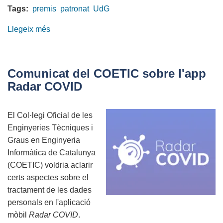
Tags:
premis
patronat
UdG
Llegeix més
sobre
Aprovada
la
25a
Comunicat del COETIC sobre l'app
edició
Radar COVID
dels
'Premis
El Col·legi Oficial de les
Patronat'
Enginyeries Tècniques i
de
Graus en Enginyeria
la
Informàtica de Catalunya
Universitat
(COETIC) voldria aclarir
de
certs aspectes sobre el
Girona
tractament de les dades
(UdG)
personals en l'aplicació
mòbil
Radar COVID
.