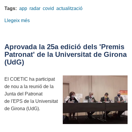
Tags:
app
radar
covid
actualització
Llegeix més
sobre
Actualització
al
comunicat
Aprovada la 25a edició dels 'Premis
del
Patronat' de la Universitat de Girona
COETIC
(UdG)
sobre
l'app
El COETIC ha participat
Radar
de nou a la reunió de la
COVID
Junta del Patronat
de l'EPS de la Universitat
de Girona (UdG).