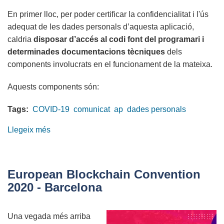
En primer lloc, per poder certificar la confidencialitat i l'ús
adequat de les dades personals d’aquesta aplicació,
caldria
disposar d’accés al codi font del programari i
determinades documentacions tècniques
dels
components involucrats en el funcionament de la mateixa.
Aquests components són:
Tags:
COVID-19
comunicat
ap
dades personals
Llegeix més
sobre
Comunicat
del
COETIC
European Blockchain Convention
sobre
2020 - Barcelona
l'app
Radar
Una vegada més arriba
COVID