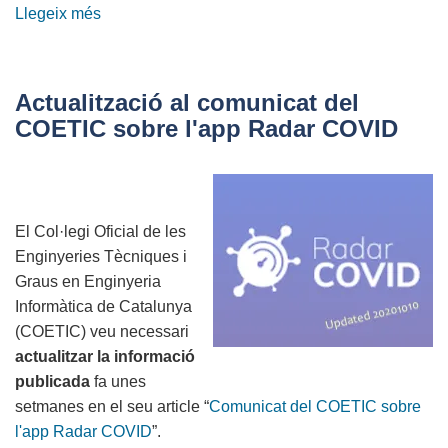
Llegeix més
sobre
Convocatòria
Assemblea
Ordinària
Actualització al comunicat del
COETIC
COETIC sobre l'app Radar COVID
2020
El Col·legi Oficial de les
Enginyeries Tècniques i
Graus en Enginyeria
Informàtica de Catalunya
(COETIC) veu necessari
actualitzar la informació
publicada
fa unes
setmanes en el seu article “
Comunicat del COETIC sobre
l'app Radar COVID
”.