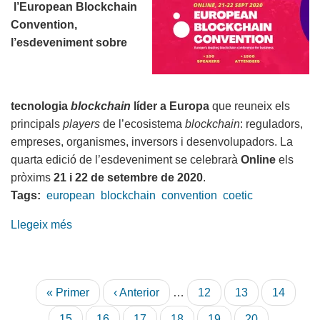
l’European Blockchain
Convention,
l’esdeveniment sobre
tecnologia
blockchain
líder a Europa
que reuneix els
principals
players
de l’ecosistema
blockchain
: reguladors,
empreses, organismes, inversors i desenvolupadors. La
quarta edició de l’esdeveniment se celebrarà
Online
els
pròxims
21 i 22 de setembre de 2020
.
Tags:
european
blockchain
convention
coetic
Llegeix més
sobre
European
Blockchain
Convention
Paginació
Primera
« Primer
Pàgina
‹ Anterior
…
Pàgina
12
Pàgina
13
Pàgina
14
2020
pàgina
anterior
-
Pàgina
15
Pàgina
16
Pàgina
17
Pàgina
18
Pàgina
19
Pàgina
20
…