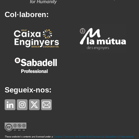
Col·laboren:
Segueix-nos:
These website's contents are licensed under a
Creative Commons Attribution-NonCommercial-ShareAlike 4.0 International