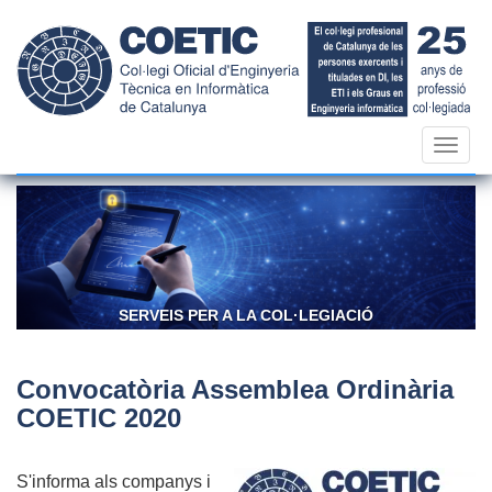
Vés
al
contingut
Toggl
navig
SERVEIS PER A LA COL·LEGIACIÓ
C
Convocatòria Assemblea Ordinària
COETIC 2020
S'informa als companys i