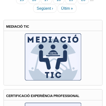
Barcelona
actual
Pàgina
Següent ›
Última
Últim »
següent
pàgina
MEDIACIÓ TIC
CERTIFICACIÓ EXPERIÈNCIA PROFESSIONAL