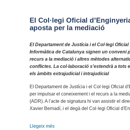
El
COETIC
i
El Col·legi Oficial d’Enginyer
GEMME
aposta per la mediació
signen
un
El Departament de Justícia i el Col·legi Oficia
acord
Informàtica de Catalunya signen un conveni p
per
recurs a la mediació i altres mètodes alternati
fomentar
conflictes. La col·laboració s'estendrà a tots 
la
els àmbits extrajudicial i intrajudicial
Mediació
TIC
El Departament de Justícia i el Col·legi Oficial
per impulsar el coneixement i el recurs a la media
(ADR). A l'acte de signatura hi van assistir el dir
Xavier Bernadí, i el degà del Col·legi Oficial d
Llegeix més
sobre