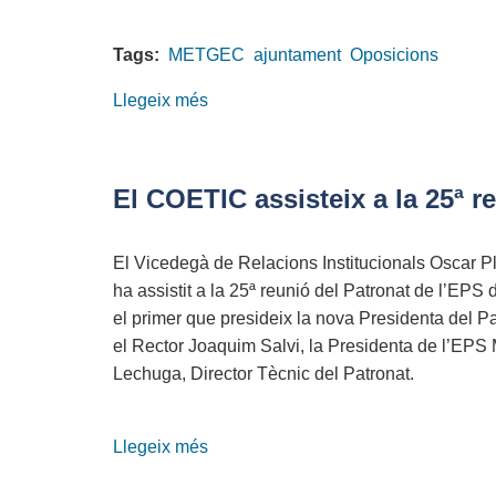
Tags:
METGEC
ajuntament
Oposicions
Llegeix més
sobre
La
METGEC
demana
El COETIC assisteix a la 25ª r
a
l’Ajuntament
El Vicedegà de Relacions Institucionals Oscar 
de
ha assistit a la 25ª reunió del Patronat de l’EPS 
Barcelona
el primer que presideix la nova Presidenta del P
que
el Rector Joaquim Salvi, la Presidenta de l’EPS
reobri
Lechuga, Director Tècnic del Patronat.
les
oposicions
suspeses
Llegeix més
sobre
temporalment
El