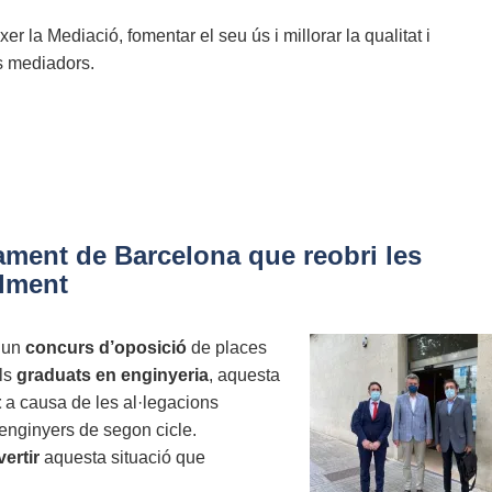
r la Mediació, fomentar el seu ús i millorar la qualitat i
ls mediadors.
ment de Barcelona que reobri les
lment
r un
concurs d’oposició
de places
els
graduats en enginyeria
, aquesta
t
a causa de les al·legacions
’enginyers de segon cicle.
vertir
aquesta situació que