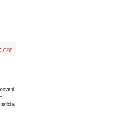
conveni
es
ustícia,