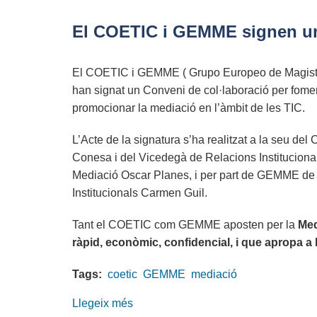
COETIC
assisteix
El COETIC i GEMME signen un 
a
la
El COETIC i GEMME ( Grupo Europeo de Magistr
25ª
han signat un Conveni de col·laboració per fomen
reunió
promocionar la mediació en l’àmbit de les TIC.
del
Patronat
L’Acte de la signatura s’ha realitzat a la seu de
de
Conesa i del Vicedegà de Relacions Institucional
la
Mediació Oscar Planes, i per part de GEMME de 
UdG
Institucionals Carmen Guil.
Tant el COETIC com GEMME aposten per la
Med
ràpid, econòmic, confidencial, i que apropa a l
Tags:
coetic
GEMME
mediació
Llegeix més
sobre