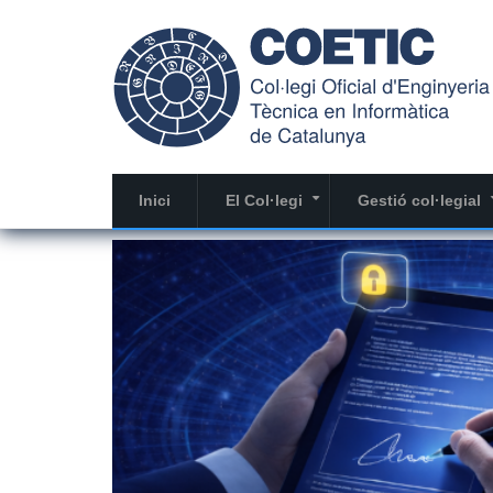
Vés
al
contingut
Inici
El Col·legi
Gestió col·legial
+