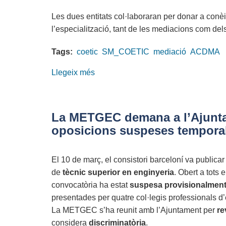
Les dues entitats col·laboraran per donar a conèixe
l’especialització, tant de les mediacions com de
Tags:
coetic
SM_COETIC
mediació
ACDMA
Llegeix més
sobre
El
SM_COETIC
i
La METGEC demana a l’Ajunta
l’ACDMA
oposicions suspeses tempora
signen
un
El 10 de març, el consistori barceloní va publica
Conveni
de
tècnic superior en enginyeria
. Obert a tots 
de
convocatòria ha estat
suspesa provisionalmen
Col·laboració
presentades per quatre col·legis professionals d
en
La METGEC s’ha reunit amb l’Ajuntament per
re
Mediació
considera
discriminatòria
.