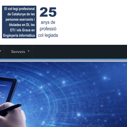
Serveis
+
+