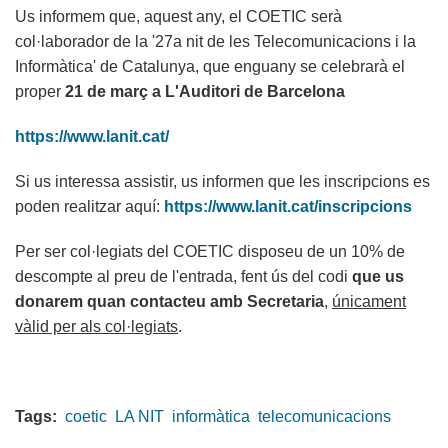
Us informem que, aquest any, el COETIC serà
col·laborador de la '27a nit de les Telecomunicacions i la
Informàtica' de Catalunya, que enguany se celebrarà el
proper
21 de març a L'Auditori de Barcelona
https://www.lanit.cat/
Si us interessa assistir, us informen que les inscripcions es
poden realitzar aquí:
https://www.lanit.cat/inscripcions
Per ser col·legiats del COETIC disposeu de un 10% de
descompte al preu de l'entrada, fent ús del codi
que us
donarem quan contacteu amb Secretaria
,
únicament
vàlid per als col·legiats
.
Tags:
coetic
LA NIT
informàtica
telecomunicacions