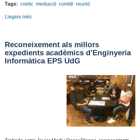
Tags:
coetic
mediació
comitè
reunió
Llegeix més
sobre
El
COETIC
present
Reconeixement als millors
a
expedients acadèmics d'Enginyeria
la
Informàtica EPS UdG
reunió
del
Comitè
Assessor
del
Centre
de
Mediació
de
Catalunya