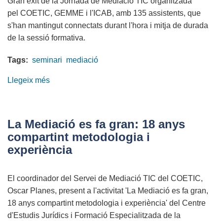
Gran èxit de la Jornada de Mediació TIC organitzada
pel COETIC
,
GEMME
i l'ICAB, amb 135 assistents, que
s'han mantingut connectats durant l'hora i mitja de durada
de la sessió formativa.
Tags:
seminari
mediació
Llegeix més
sobre
Jornada
de
Mediación
La Mediació es fa gran: 18 anys
TIC,
compartint metodologia i
un
experiència
camino
a
El coordinador del Servei de Mediació TIC del COETIC,
explorar
Oscar Planes, present a l'activitat 'La Mediació es fa gran,
18 anys compartint metodologia i experiència' del Centre
d'Estudis Jurídics i Formació Especialitzada de la