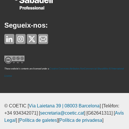
Segueix-nos:
These website's contents are licensed under a
Creative Commons Attribution-NonCommercial-ShareAlike 4.0 International
License
© COETIC [
Via Laietana 39 | 08003 Barcelona
] [Telèfon:
+34 934342071] [
secretaria@coetic.cat
] [G62641311] [
Avís
Legal
] [
Política de galetes
][
Política de privadesa
]