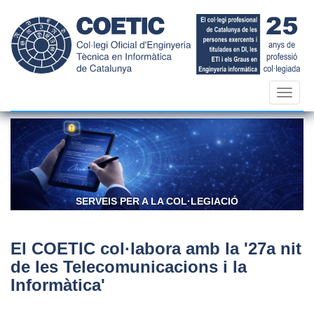
Vés
al
contingut
Toggl
navig
SERVEIS PER A LA COL·LEGIACIÓ
CON
El COETIC col·labora amb la '27a nit
de les Telecomunicacions i la
Informàtica'