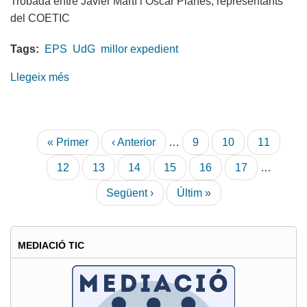
Trobada
entre
Javier
Martí
i
Oscar
Planes, representants
del
COETIC
Tags:
EPS
UdG
millor expedient
Llegeix més
sobre
Reconeixement
als
millors
Paginació
Primera
« Primer
Pàgina
‹ Anterior
…
Pàgina
9
Pàgina
10
Pàgina
11
expedients
pàgina
anterior
acadèmics
Pàgina
12
Pàgina
13
Pàgina
14
Pàgina
15
Pàgina
16
Pàgina
17
…
d'Enginyeria
actual
Pàgina
Següent ›
Última
Últim »
Informàtica
següent
pàgina
EPS
UdG
MEDIACIÓ TIC