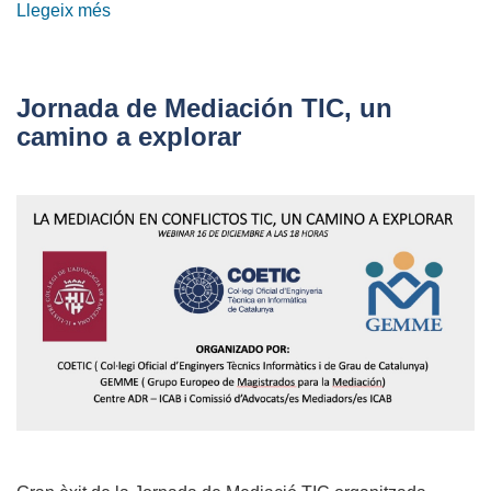
Llegeix més
sobre
El
COETIC
col·labora
Jornada de Mediación TIC, un
amb
camino a explorar
la
'27a
nit
de
les
Telecomunicacions
i
la
Informàtica'