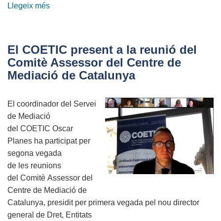
Llegeix més
sobre
La
Mediació
es
El COETIC present a la reunió del
fa
Comitè Assessor del Centre de
gran:
Mediació de Catalunya
18
anys
El coordinador del Servei
compartint
de Mediació
metodologia
del
COETIC
Oscar
i
Planes ha participat per
experiència
segona vegada
de
les
reunions
del
Comitè
Assessor del
Centre de Mediació de
Catalunya, presidit per primera vegada pel nou director
general de Dret,
Entitats