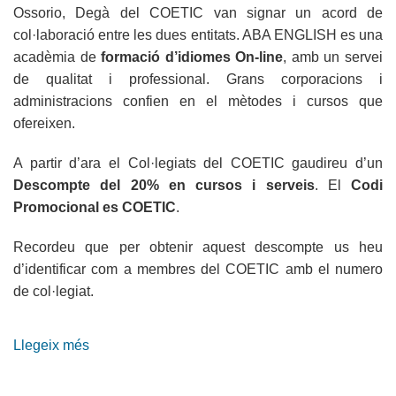
Ossorio, Degà del COETIC van signar un acord de
col·laboració entre les dues entitats. ABA ENGLISH es una
acadèmia de
formació d’idiomes On-line
, amb un servei
de qualitat i professional. Grans corporacions i
administracions confien en el mètodes i cursos que
ofereixen.
A partir d’ara el Col·legiats del COETIC gaudireu d’un
Descompte del 20% en cursos i serveis
. El
Codi
Promocional es COETIC
.
Recordeu que per obtenir aquest descompte us heu
d’identificar com a membres del COETIC amb el numero
de col·legiat.
Llegeix més
sobre
Conveni
amb