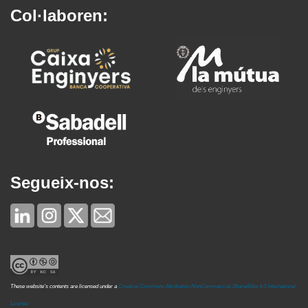
Col·laboren:
Segueix-nos:
These website's contents are licensed under a
Creative Commons Attribution-NonCommercial-ShareAlike 4.0 International
License