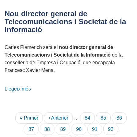
contrasenyes
el
Nou director general de
punt
Telecomunicacions i Societat de la
més
Informació
feble
de
Carles Flamerich serà el
nou director general de
la
Telecomunicacions i Societat de la Informació
de la
seguretat
conselleria de Empresa i Ocupació, que encapçala
Francesc Xavier Mena.
Llegeix més
sobre
Nou
director
general
Paginació
Primera
« Primer
Pàgina
‹ Anterior
…
Pàgina
84
Pàgina
85
Pàgina
86
de
pàgina
anterior
Telecomunicacions
Pàgina
87
Pàgina
88
Pàgina
89
Pàgina
90
Pàgina
91
Pàgina
92
i
actual