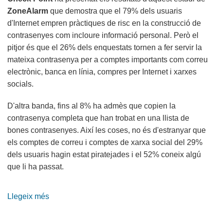
ZoneAlarm
que demostra que el 79% dels usuaris
d'Internet empren pràctiques de risc en la construcció de
contrasenyes com incloure informació personal. Però el
pitjor és que el 26% dels enquestats tornen a fer servir la
mateixa contrasenya per a comptes importants com correu
electrònic, banca en línia, compres per Internet i xarxes
socials.
D'altra banda, fins al 8% ha admès que copien la
contrasenya completa que han trobat en una llista de
bones contrasenyes. Així les coses, no és d'estranyar que
els comptes de correu i comptes de xarxa social del 29%
dels usuaris hagin estat piratejades i el 52% coneix algú
que li ha passat.
Llegeix més
sobre
Les