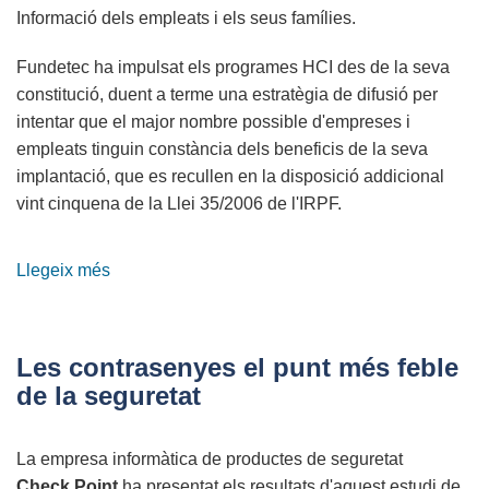
Informació dels empleats i els seus
famílies.
Fundetec ha impulsat els programes HCI des de la seva
constitució, duent a terme una estratègia de difusió per
intentar que el major nombre possible d'empreses i
empleats tinguin constància dels beneficis de la seva
implantació, que es recullen en la disposició addicional
vint cinquena de la Llei
35/2006 de l'IRPF.
Llegeix més
sobre
Hogar
Conectado
a
Les contrasenyes el punt més feble
Internet
de la seguretat
2011
La empresa informàtica de productes de seguretat
Check Point
ha presentat els resultats d'aquest estudi de