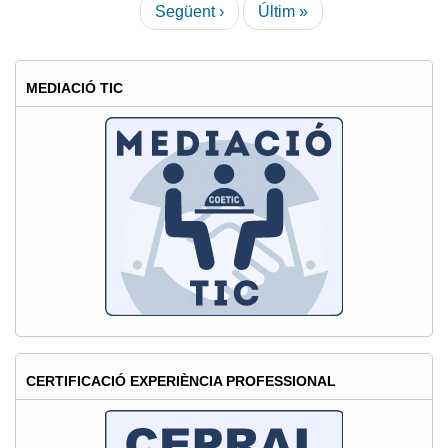
Pàgina
Següent ›
Última
Últim »
Societat
següent
pàgina
de
la
MEDIACIÓ TIC
Informació
CERTIFICACIÓ EXPERIÈNCIA PROFESSIONAL