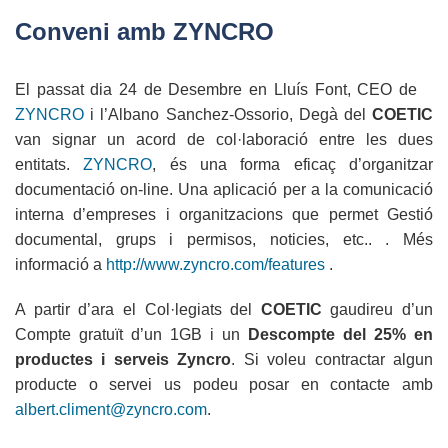
ABA
Conveni amb ZYNCRO
English
El passat dia 24 de Desembre en Lluís Font, CEO de
ZYNCRO
i l’Albano Sanchez-Ossorio, Degà del
COETIC
van signar un acord de col·laboració entre les dues
entitats.
ZYNCRO
, és una forma eficaç d’organitzar
documentació on-line. Una aplicació per a la comunicació
interna d’empreses i organitzacions que permet Gestió
documental, grups i permisos, noticies, etc.. . Més
informació a
http://www.zyncro.com/features
.
A partir d’ara el Col·legiats del
COETIC
gaudireu d’un
Compte gratuït d’un 1GB i un
Descompte del 25% en
productes i serveis Zyncro
. Si voleu contractar algun
producte o servei us podeu posar en contacte amb
albert.climent@zyncro.com
.