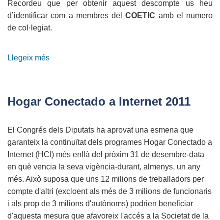
Recordeu que per obtenir aquest descompte us heu
d’identificar com a membres del
COETIC
amb el numero
de col·legiat.
Llegeix més
sobre
Conveni
amb
ZYNCRO
Hogar Conectado a Internet 2011
El Congrés dels Diputats ha aprovat una esmena que
garanteix la continuïtat dels programes Hogar Conectado a
Internet (HCI) més enllà del pròxim 31 de desembre-data
en què vencia la seva vigència-durant, almenys, un any
més.
Això suposa que uns 12 milions de treballadors per
compte d'altri (excloent als més de 3 milions de funcionaris
i als prop de 3 milions d'autònoms) podrien beneficiar
d'aquesta mesura que afavoreix l'accés a la Societat de la