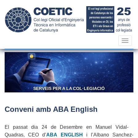
Vés
al
contingut
Toggl
navig
SERVEIS PER A LA COL·LEGIACIÓ
Conveni amb ABA English
El passat dia 24 de Desembre en Manuel Vidal-
Quadras, CEO d’
ABA ENGLISH
i l’Albano Sanchez-