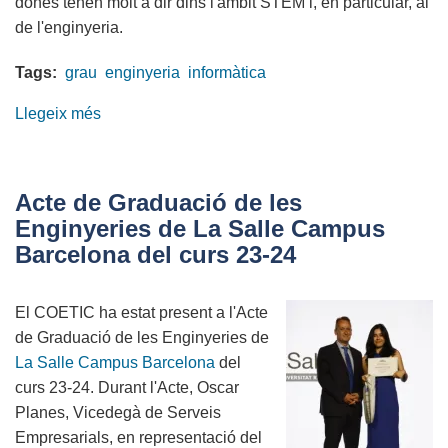
dones tenen molt a dir dins l'àmbit STEM i, en particular, al
de l'enginyeria.
Tags:
grau
enginyeria
informàtica
Llegeix més
sobre
Acte
d'Inauguració
Curs
Acte de Graduació de les
2024-
Enginyeries de La Salle Campus
25
Barcelona del curs 23-24
a
l'EPS-
El COETIC ha estat present a l'Acte
UdG
de Graduació de les Enginyeries de
La Salle Campus Barcelona
del
curs 23-24. Durant l'Acte, Oscar
Planes, Vicedegà de Serveis
Empresarials, en representació del