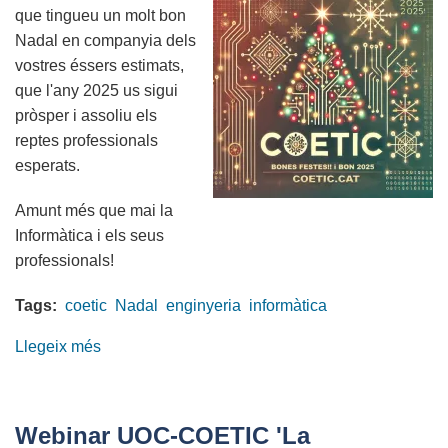
que tingueu un molt bon
Nadal en companyia dels
vostres éssers estimats,
que l'any 2025 us sigui
pròsper i assoliu els
reptes professionals
esperats.
Amunt més que mai la
Informàtica i els seus
professionals!
Tags:
coetic
Nadal
enginyeria
informàtica
Llegeix més
sobre
El
COETIC
us
Webinar UOC-COETIC 'La
desitja