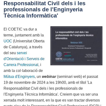
Responsabilitat Civil dels i les
que
professionals de l'Enginyeria
tingueu
Tècnica Informàtica'
un
molt
El COETIC va dur a
bon
terme, juntament amb la
Nadal
UOC
(Universitat Oberta
de Catalunya), a través
del seu
servei
d'Orientació i Serveis de
Carrera Professional
, i
amb la col·laboració de
Mútua d'Enginyers
, un
webinar
(seminari web) el passat
19 de novembre de 2024 a les 19h00, amb el títol 'La
Responsabilitat Civil dels i les professionals de
l'Enginyeria Tècnica Informàtica'. Creiem que va ser una
xerrada molt interessant, en la que es van tractar diversos