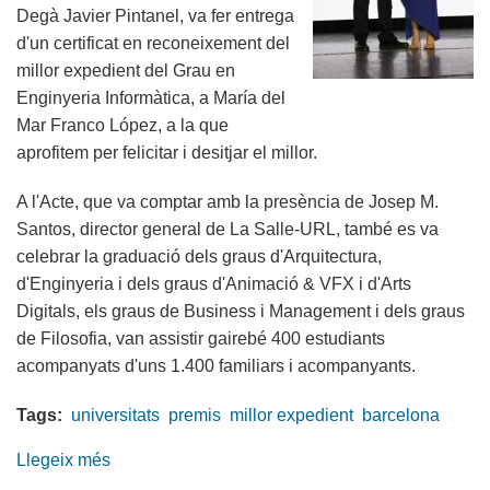
Degà Javier Pintanel, va fer entrega
d'un certificat en reconeixement del
millor expedient del Grau en
Enginyeria Informàtica, a María del
Mar Franco López, a la que
aprofitem per felicitar i desitjar el millor.
A l'Acte, que va comptar amb la presència de Josep M.
Santos, director general de La Salle-URL, també es va
celebrar la graduació dels graus d'Arquitectura,
d'Enginyeria i dels graus d'Animació & VFX i d'Arts
Digitals, els graus de Business i Management i dels graus
de Filosofia, van assistir gairebé 400 estudiants
acompanyats d'uns 1.400 familiars i acompanyants.
Tags:
universitats
premis
millor expedient
barcelona
Llegeix més
sobre
Acte