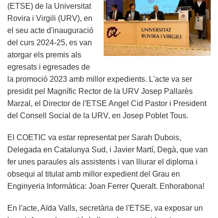
(ETSE) de la Universitat
professionals
Rovira i Virgili (URV), en
de
el seu acte d'inauguració
l'Enginyeria
del curs 2024-25, es van
Tècnica
atorgar els premis als
Informàtica'
egresats i egresades de
la promoció 2023 amb millor expedients. L'acte va ser
presidit pel Magnífic Rector de la URV Josep Pallarès
Marzal, el Director de l'ETSE Angel Cid Pastor i President
del Consell Social de la URV, en Josep Poblet Tous.
El COETIC va estar representat per Sarah Dubois,
Delegada en Catalunya Sud, i Javier Martí, Degà, que van
fer unes paraules als assistents i van lliurar el diploma i
obsequi al titulat amb millor expedient del Grau en
Enginyeria Informàtica: Joan Ferrer Queralt. Enhorabona!
En l'acte, Aïda Valls, secretària de l'ETSE, va exposar un