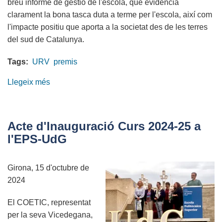
breu informe de gestió de l'escola, que evidencia
clarament la bona tasca duta a terme per l'escola, així com
l'impacte positiu que aporta a la societat des de les terres
del sud de Catalunya.
Tags:
URV
premis
Llegeix més
sobre
Lliurament
de
premis
Acte d'Inauguració Curs 2024-25 a
2024
l'EPS-UdG
de
l'Escola
Girona, 15 d'octubre de
Enginyeria
2024
de
la
El COETIC, representat
Universitat
per la seva Vicedegana,
Rovira