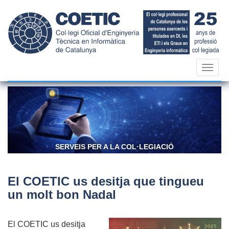
Vés
al
contingut
Toggl
navig
CONFIANÇA I RESPONSABILITAT
El COETIC us desitja que tingueu
un molt bon Nadal
El COETIC us desitja