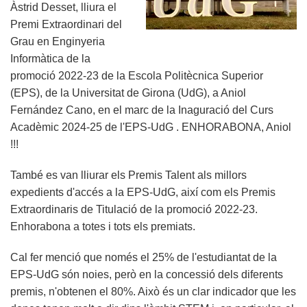
Àstrid Desset, lliura el
i
Premi Extraordinari del
Virgili
Grau en Enginyeria
Informàtica de la
promoció 2022-23 de la Escola Politècnica Superior
(EPS), de la Universitat de Girona (UdG), a Aniol
Fernández Cano, en el marc de la Inaguració del Curs
Acadèmic 2024-25 de l'EPS-UdG . ENHORABONA, Aniol
!!!
També es van lliurar els Premis Talent als millors
expedients d'accés a la EPS-UdG, així com els Premis
Extraordinaris de Titulació de la promoció 2022-23.
Enhorabona a totes i tots els premiats.
Cal fer menció que només el 25% de l'estudiantat de la
EPS-UdG són noies, però en la concessió dels diferents
premis, n'obtenen el 80%. Això és un clar indicador que les