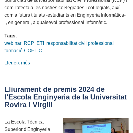
punts clau de la Responsabilitat Civil Professional (RCP) i
com l'afecta a les nostres col·legiades i col·legiats, així
com a futurs titulats -estudiants en Enginyeria Informàtica-
i, en general, a qualsevol professional informàtic.
Tags:
webinar
RCP
ETI
responsabilitat civil professional
formació-COETIC
Llegeix més
sobre
Webinar
UOC-
COETIC
Lliurament de premis 2024 de
'La
l'Escola Enginyeria de la Universitat
Responsabilitat
Rovira i Virgili
Civil
dels
La Escola Tècnica
i
Superior d'Enginyeria
les