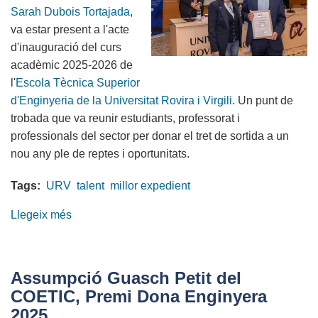
Sarah Dubois Tortajada
,
de
va estar present a l'acte
la
d'inauguració del curs
FIB
acadèmic 2025-2026 de
2025
l'
Escola Tècnica Superior
d'Enginyeria de la Universitat Rovira i Virgili
. Un punt de
trobada que va reunir estudiants, professorat i
professionals del sector per donar el tret de sortida a un
nou any ple de reptes i oportunitats.
Tags:
URV
talent
millor expedient
Llegeix més
sobre
Comencem
amb
energia!
Assumpció Guasch Petit del
El
COETIC, Premi Dona Enginyera
COETIC
2025