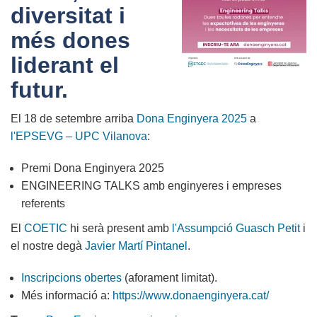
diversitat i
més dones
liderant el
futur.
El 18 de setembre arriba
Dona Enginyera 2025
a
l'EPSEVG – UPC Vilanova
:
Premi Dona Enginyera 2025
ENGINEERING TALKS amb enginyeres i empreses
referents
El
COETIC
hi serà present amb
l'Assumpció Guasch Petit
i
el nostre degà
Javier Martí Pintanel
.
Inscripcions obertes
(aforament limitat).
Més informació a:
https://www.donaenginyera.cat/