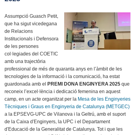
participa
en
Assumpció Guasch Petit,
l’acte
que ha sigut vicedegana
inaugural
de Relacions
de
Institucionals i Defensora
l’ETSE
de les persones
a
col·legiades del COETIC
la
amb una trajectòria
URV
professional de més de quaranta anys en l’àmbit de les
tecnologies de la informació i la comunicació, ha estat
guardonada amb el
PREMI DONA ENGINYERA 2025
que
reconeix l’excel·lència i dedicació femenina en aquest
camp, en un acte organitzat per la
Mesa de les Enginyeries
Tècniques i Graus en Enginyeria de Catalunya (METGEC)
a la EPSEVG-UPC de Vilanova i la Geltrú, amb el suport
de la Caixa d'Enginyers, la UPC i el Departament
d'Educació de la Generalitat de Catalunya. Tot i que les