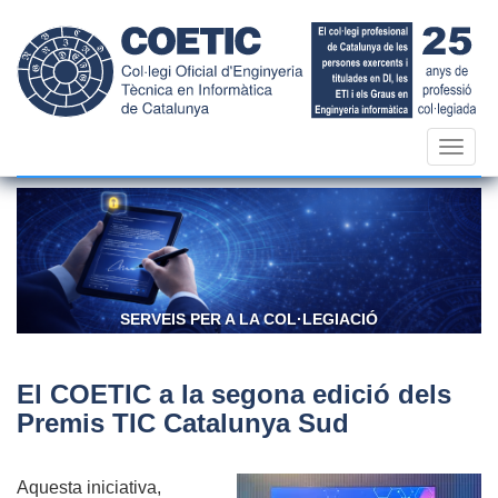
Vés
al
contingut
Toggl
navig
R A LA COL·LEGIACIÓ
CONFIANÇA I 
El COETIC a la segona edició dels
Premis TIC Catalunya Sud
Aquesta iniciativa,