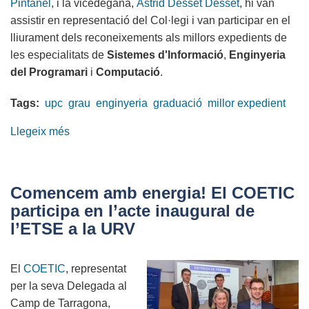
Pintanel
, i la vicedegana,
Àstrid Desset Desset
, hi van
assistir en representació del Col·legi i van participar en el
lliurament dels reconeixements als millors expedients de
les especialitats de
Sistemes d'Informació
,
Enginyeria
del Programari
i
Computació
.
Tags:
upc
grau
enginyeria
graduació
millor expedient
Llegeix més
sobre
Compromís
amb
el
Comencem amb energia! El COETIC
talent:
participa en l’acte inaugural de
el
l’ETSE a la URV
COETIC,
a
El
COETIC
, representat
l’acte
per la seva Delegada al
de
Camp de Tarragona,
graduació