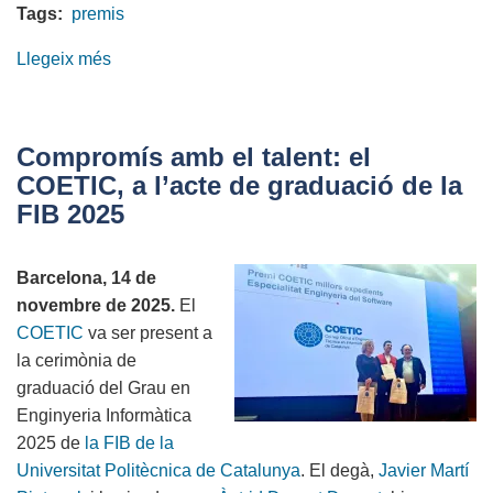
Tags:
premis
Llegeix més
sobre
El
COETIC
a
Compromís amb el talent: el
la
COETIC, a l’acte de graduació de la
segona
FIB 2025
edició
dels
Barcelona, 14 de
Premis
novembre de 2025.
El
TIC
COETIC
va ser present a
Catalunya
la cerimònia de
Sud
graduació del Grau en
Enginyeria Informàtica
2025 de
la FIB de la
Universitat Politècnica de Catalunya
. El degà,
Javier Martí