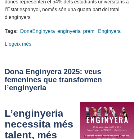
dones representen el 54% dels estudiants universitaris a
l’Estat espanyol, només són una quarta part del total
d’enginyers.
Tags:
DonaEnginyera
enginyeria
premi
Enginyera
Llegeix més
sobre
Assumpció
Guasch
Petit
Dona Enginyera 2025: veus
del
femenines que transformen
COETIC,
l’enginyeria
Premi
Dona
Enginyera
L’enginyeria
2025
necessita més
talent, més