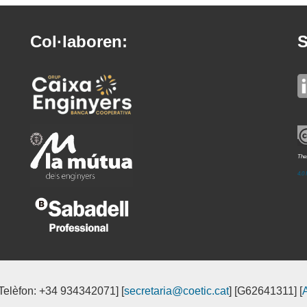
Col·laboren:
S
Thes
4.0 
[Telèfon: +34 934342071] [
secretaria@coetic.cat
] [G62641311] [