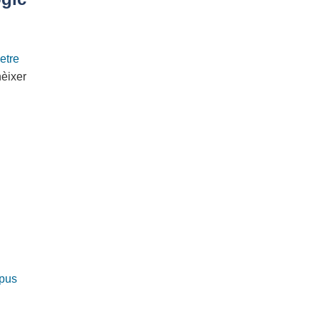
etre
nèixer
pus