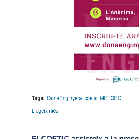
Tags:
DonaEnginyera
coetic
METGEC
Llegeix més
sobre
L'orgull
de
ser
El COETIC assisteix a la pres