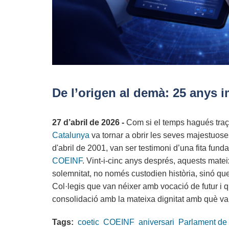
De l’origen al demà: 25 anys im
27 d’abril de 2026 -
Com si el temps hagués traça
Catalunya
va tornar a obrir les seves majestuose
d'abril de 2001, van ser testimoni d’una fita funda
COEINF
. Vint-i-cinc anys després, aquests mate
solemnitat, no només custodien història, sinó que 
Col·legis que van néixer amb vocació de futur 
consolidació amb la mateixa dignitat amb què va
Tags:
coetic
COEINF
aniversari
Parlament de