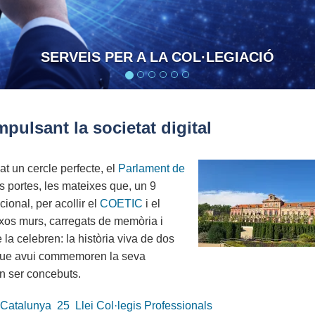
CONFIANÇA I RESPONSABILIT
pulsant la societat digital
t un cercle perfecte, el
Parlament de
s portes, les mateixes que, un 9
cional, per acollir el
COETIC
i el
ixos murs, carregats de memòria i
la celebren: la història viva de dos
i que avui commemoren la seva
n ser concebuts.
 Catalunya
25
Llei Col·legis Professionals