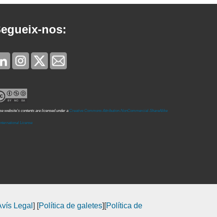
egueix-nos:
e website's contents are licensed under a
Creative Commons Attribution-NonCommercial-ShareAlike
International License
Avís Legal
] [
Política de galetes
][
Política de