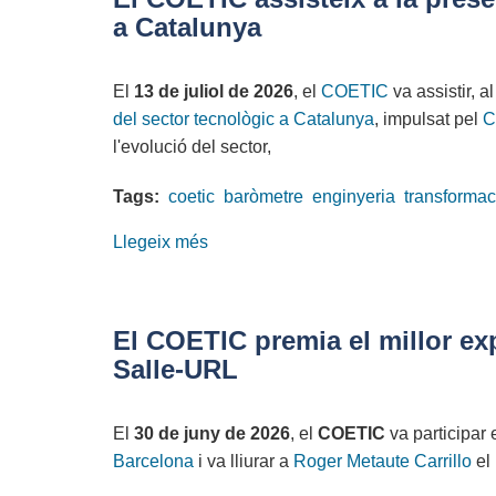
enginyera!
a Catalunya
Inscriu-
te
El
13 de juliol de 2026
, el
COETIC
va assistir, a
a
del sector tecnològic a Catalunya
, impulsat pel
C
l'Acte
l'evolució del sector,
de
la
Tags:
coetic
baròmetre
enginyeria
transformac
Dona
Enginyera
Llegeix més
sobre
2026
El
COETIC
assisteix
El COETIC premia el millor ex
a
Salle-URL
la
presentació
El
30 de juny de 2026
, el
COETIC
va participar 
del
Barcelona
i va lliurar a
Roger Metaute Carrillo
el
Baròmetre
del