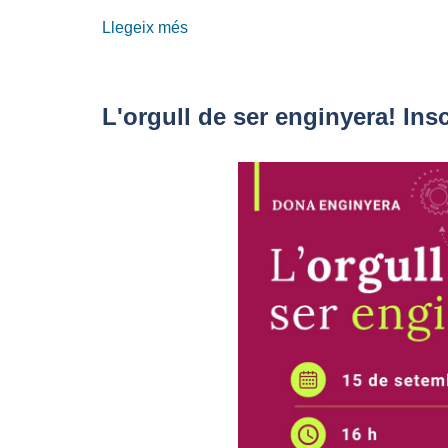
Llegeix més
sobre
De
l’origen
al
L'orgull de ser enginyera! Ins
demà:
25
anys
impulsant
la
societat
digital