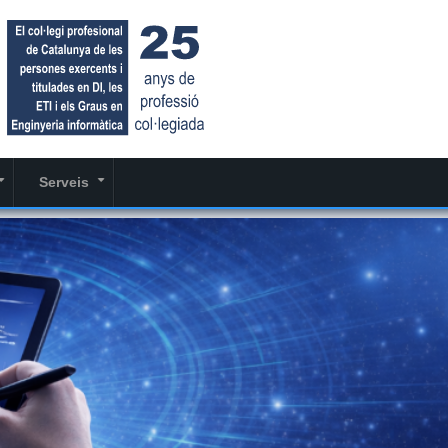
Serveis
+
+