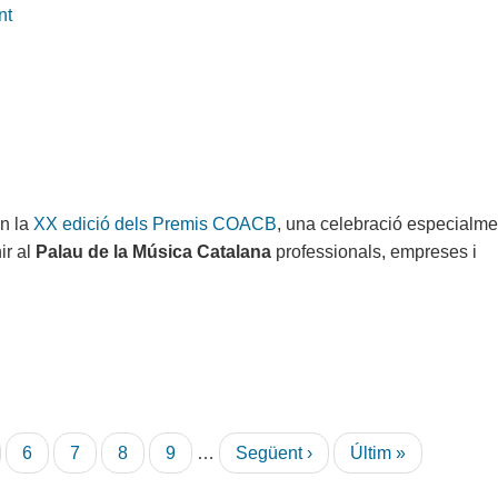
nt
en la
XX edició dels Premis COACB
, una celebració especialme
ir al
Palau de la Música Catalana
professionals, empreses i
gina
Pàgina
6
Pàgina
7
Pàgina
8
Pàgina
9
…
Pàgina
Següent ›
Última
Últim »
següent
pàgina