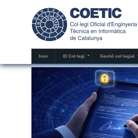
Vés
al
contingut
Inici
El Col·legi
Gestió col·legial
+