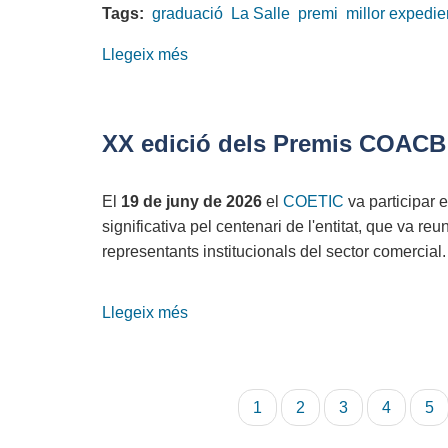
Tags:
graduació
La Salle
premi
millor expedie
sector
tecnològic
Llegeix més
sobre
a
El
Catalunya
COETIC
premia
XX edició dels Premis COACB
el
millor
El
19 de juny de 2026
el
COETIC
va participar 
expedient
significativa pel centenari de l'entitat, que va reun
d'Enginyeria
representants institucionals del sector comercial.
Informàtica
de
La
Llegeix més
sobre
Salle-
XX
URL
edició
dels
Paginació
Pàgina
1
Pàgina
2
Pàgina
3
Pàgina
4
Pà
5
Premis
actual
COACB