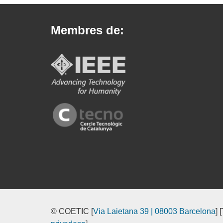
Membres de:
© COETIC [
Via Laietana 39 | 08003 Barcelona
] 