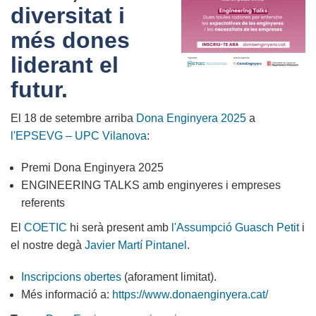
diversitat i
més dones
liderant el
futur.
El 18 de setembre arriba
Dona Enginyera 2025
a
l'EPSEVG – UPC Vilanova
:
Premi Dona Enginyera 2025
ENGINEERING TALKS amb enginyeres i empreses
referents
El
COETIC
hi serà present amb
l'Assumpció Guasch Petit
i
el nostre degà
Javier Martí Pintanel
.
Inscripcions obertes
(aforament limitat).
Més informació a:
https://www.donaenginyera.cat/