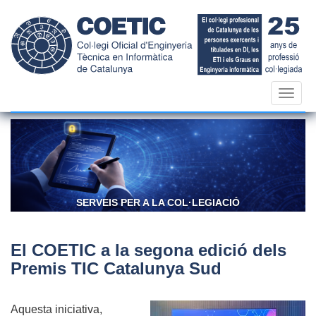
Vés
al
contingut
Toggl
navig
 PER A LA COL·LEGIACIÓ
CONFIANÇA 
El COETIC a la segona edició dels
Premis TIC Catalunya Sud
Aquesta iniciativa,