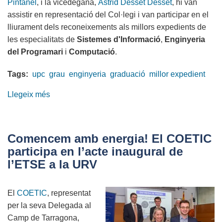
Pintanel
, i la vicedegana,
Àstrid Desset Desset
, hi van
assistir en representació del Col·legi i van participar en el
lliurament dels reconeixements als millors expedients de
les especialitats de
Sistemes d'Informació
,
Enginyeria
del Programari
i
Computació
.
Tags:
upc
grau
enginyeria
graduació
millor expedient
Llegeix més
sobre
Compromís
amb
el
Comencem amb energia! El COETIC
talent:
participa en l’acte inaugural de
el
l’ETSE a la URV
COETIC,
a
El
COETIC
, representat
l’acte
per la seva Delegada al
de
Camp de Tarragona,
graduació