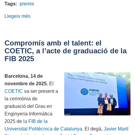
Tags:
premis
Llegeix més
sobre
El
COETIC
a
Compromís amb el talent: el
la
COETIC, a l’acte de graduació de la
segona
FIB 2025
edició
dels
Barcelona, 14 de
Premis
novembre de 2025.
El
TIC
COETIC
va ser present a
Catalunya
la cerimònia de
Sud
graduació del Grau en
Enginyeria Informàtica
2025 de
la FIB de la
Universitat Politècnica de Catalunya
. El degà,
Javier Martí