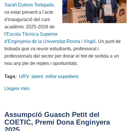
Sarah Dubois Tortajada
,
de
va estar present a l'acte
la
d'inauguració del curs
FIB
acadèmic 2025-2026 de
2025
l'
Escola Tècnica Superior
d'Enginyeria de la Universitat Rovira i Virgili
. Un punt de
trobada que va reunir estudiants, professorat i
professionals del sector per donar el tret de sortida a un
nou any ple de reptes i oportunitats.
Tags:
URV
talent
millor expedient
Llegeix més
sobre
Comencem
amb
energia!
Assumpció Guasch Petit del
El
COETIC, Premi Dona Enginyera
COETIC
2025