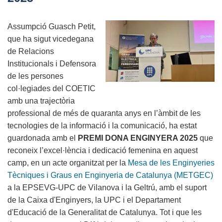
participa
en
Assumpció Guasch Petit,
l’acte
que ha sigut vicedegana
inaugural
de Relacions
de
Institucionals i Defensora
l’ETSE
de les persones
a
col·legiades del COETIC
la
amb una trajectòria
URV
professional de més de quaranta anys en l’àmbit de les
tecnologies de la informació i la comunicació, ha estat
guardonada amb el
PREMI DONA ENGINYERA 2025
que
reconeix l’excel·lència i dedicació femenina en aquest
camp, en un acte organitzat per la
Mesa de les Enginyeries
Tècniques i Graus en Enginyeria de Catalunya (METGEC)
a la EPSEVG-UPC de Vilanova i la Geltrú, amb el suport
de la Caixa d'Enginyers, la UPC i el Departament
d'Educació de la Generalitat de Catalunya. Tot i que les