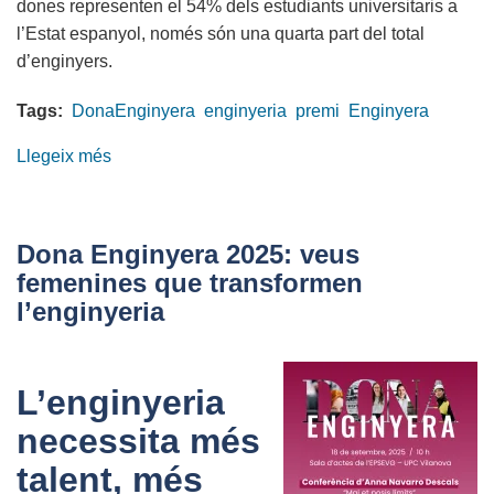
dones representen el 54% dels estudiants universitaris a
l’Estat espanyol, només són una quarta part del total
d’enginyers.
Tags:
DonaEnginyera
enginyeria
premi
Enginyera
Llegeix més
sobre
Assumpció
Guasch
Petit
Dona Enginyera 2025: veus
del
femenines que transformen
COETIC,
l’enginyeria
Premi
Dona
Enginyera
L’enginyeria
2025
necessita més
talent, més