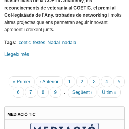
master class de la COETIC Academy, els
reconeixements de veterania al COETIC, el premi al
Col·legiat/ada de l’Any, trobades de networking
i molts
altres projectes que ens permetran seguir innovant,
aprenent i creixent junts.
Tags:
coetic
festes
Nadal
nadala
Llegeix més
sobre
Bones
Festes
i
Paginació
Primera
« Primer
Pàgina
‹ Anterior
Pàgina
1
Pàgina
2
Pàgina
3
Pàgina
4
Pàgi
5
Bon
pàgina
anterior
actual
2026!
Pàgina
6
Pàgina
7
Pàgina
8
Pàgina
9
…
Pàgina
Següent ›
Última
Últim »
següent
pàgina
MEDIACIÓ TIC