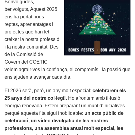
Benvolgudes,
-
benvolguts, Aquest 2025
2026
ens ha portat nous
reptes, aprenentatges i
projectes que han fet
créixer la nostra professió
i la nostra comunitat. Des
de la Comissió de
Govern del COETIC
volem agrair-vos la confiança, el compromís i la passió que
ens ajuden a avançar cada dia.
El 2026 serà, però, un any molt especial:
celebrarem els
25 anys del nostre col·legi!
. Ho afrontem amb il·lusió i
energia renovada. Estem preparant un munt d’iniciatives
perquè aquesta fita sigui inoblidable:
un acte públic de
celebració, un vídeo divulgatiu de les nostres
professions, una assemblea anual molt especial, les