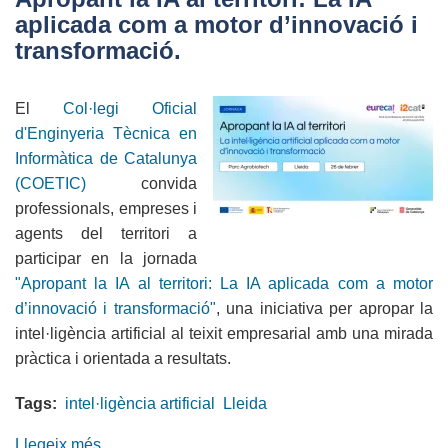
la
aplicada com a motor d’innovació i
31a
transformació.
Nit
de
El
Col·legi Oficial
les
d'Enginyeria Tècnica en
Telecomunicacions
Informàtica de Catalunya
i
(COETIC)
convida
la
professionals, empreses i
Informàtica
agents del territori a
participar en la jornada
"Apropant la IA al territori: La IA aplicada com a motor
d’innovació i transformació"
, una iniciativa per apropar la
intel·ligència artificial al teixit empresarial amb una mirada
pràctica i orientada a resultats.
Tags:
intel·ligència artificial
Lleida
Llegeix més
sobre