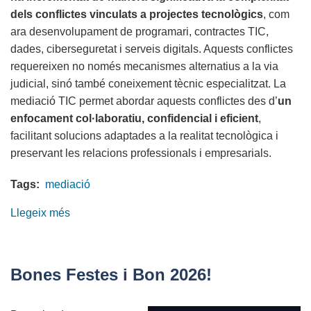
dels conflictes vinculats a projectes tecnològics
, com
ara desenvolupament de programari, contractes TIC,
dades, ciberseguretat i serveis digitals. Aquests conflictes
requereixen no només mecanismes alternatius a la via
judicial, sinó també coneixement tècnic especialitzat. La
mediació TIC permet abordar aquests conflictes des d’
un
enfocament col·laboratiu, confidencial i eficient
,
facilitant solucions adaptades a la realitat tecnològica i
preservant les relacions professionals i empresarials.
Tags:
mediació
Llegeix més
sobre
Dia
Europeu
de
Bones Festes i Bon 2026!
la
Mediació