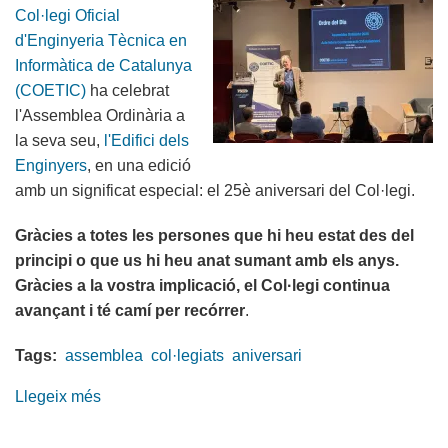
Col·legi Oficial
d'Enginyeria Tècnica en
Informàtica de Catalunya
(COETIC)
ha celebrat
l'Assemblea Ordinària a
la seva seu,
l'Edifici dels
Enginyers
, en una edició
amb un significat especial: el 25è aniversari del Col·legi.
Gràcies a totes les persones que hi heu estat des del
principi o que us hi heu anat sumant amb els anys.
Gràcies a la vostra implicació, el Col·legi continua
avançant i té camí per recórrer
.
Tags:
assemblea
col·legiats
aniversari
Llegeix més
sobre
Assemblea
Ordinària