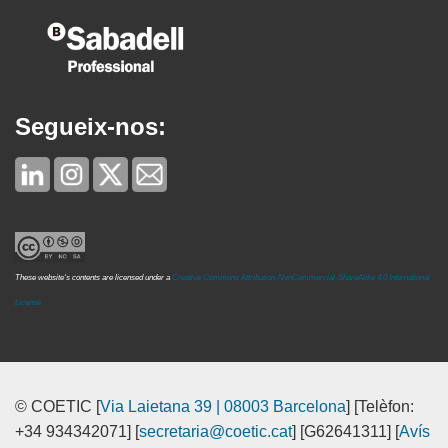
Segueix-nos:
These website's contents are licensed under a
Creative Commons Attribution-NonCommercial-ShareAlike 4.0 International
License
© COETIC [
Via Laietana 39 | 08003 Barcelona
] [Telèfon:
+34 934342071] [
secretaria@coetic.cat
] [G62641311] [
Avís