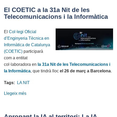
2026:
El COETIC a la 31a Nit de les
celebrant
Telecomunicacions i la Informàtica
25
anys
El
Col·legi Oficial
de
d’Enginyeria Tècnica en
COETIC
Informàtica de Catalunya
(COETIC)
participarà
com a entitat
col·laboradora en
la 31a Nit de les Telecomunicacions i
la Informàtica
, que tindrà lloc
el 26 de març a Barcelona
.
Tags:
LA NIT
Llegeix més
sobre
El
COETIC
a
Apropant la IA al territori: La IA