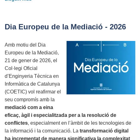
Apropant
la
IA
Dia Europeu de la Mediació - 2026
al
territori:
Amb motiu del Dia
La
Europeu de la Mediació,
IA
21 de gener de 2026, el
aplicada
Col·legi Oficial
com
d’Enginyeria Tècnica en
a
Informàtica de Catalunya
motor
(COETIC) vol reafirmar el
d’innovació
seu compromís amb la
i
mediació com a eina
transformació.
eficaç, àgil i especialitzada per a la resolució de
conflictes
, especialment en l’àmbit de les tecnologies de
la informació i la comunicació. La
transformació digital
ha incrementat de manera significativa la complexitat