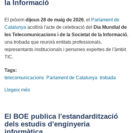
la Informació
i
de
El pròxim
dijous 28 de maig de 2026
, el
Parlament de
la
Catalunya
acollirà l'acte de celebració del
Dia Mundial de
Societat
les Telecomunicacions i de la Societat de la Informació
,
de
una trobada que reunirà entitats professionals,
la
representants institucionals i persones expertes de l'àmbit
Informació
TIC.
Tags:
telecomunicacions
Parlament de Catalunya
trobada
Llegeix més
sobre
Dia
Mundial
de
El BOE publica l'estandardització
les
dels estudis d'enginyeria
Telecomunicacions
informàtica