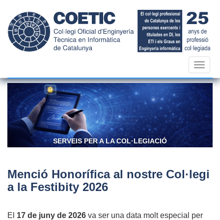
Vés
al
contingut
Toggl
navig
SERVEIS PER A LA COL·LEGIACIÓ
Menció Honorífica al nostre Col·legi
a la Festibity 2026
El
17 de juny de 2026
va ser una data molt especial per