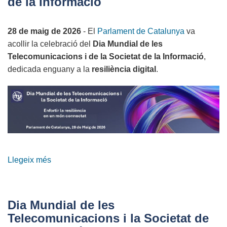
de la Informació
a
la
28 de maig de 2026
- El
Parlament de Catalunya
va
Festibity
acollir la celebració del
Dia Mundial de les
2026
Telecomunicacions i de la Societat de la Informació
,
dedicada enguany a la
resiliència digital
.
Llegeix més
sobre
Dia
Mundial
de
Dia Mundial de les
les
Telecomunicacions i la Societat de
Telecomunicacions