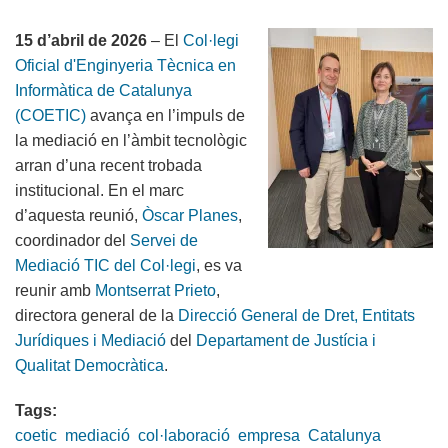
d'enginyeria
15 d’abril de 2026
– El
Col·legi
informàtica
Oficial d'Enginyeria Tècnica en
Informàtica de Catalunya
(COETIC)
avança en l’impuls de
la mediació en l’àmbit tecnològic
arran d’una recent trobada
institucional. En el marc
d’aquesta reunió,
Òscar Planes
,
coordinador del
Servei de
Mediació TIC del Col·legi
, es va
reunir amb
Montserrat Prieto
,
directora general de la
Direcció General de Dret, Entitats
Jurídiques i Mediació
del
Departament de Justícia i
Qualitat Democràtica
.
Tags:
coetic
mediació
col·laboració
empresa
Catalunya