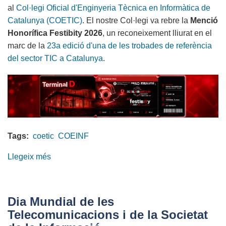
al
Col·legi Oficial d'Enginyeria Tècnica en Informàtica de
Catalunya (COETIC)
. El nostre Col·legi va rebre la
Menció
Honorífica Festibity 2026
, un reconeixement lliurat en el
marc de la
23a edició d'una de les trobades de referència
del sector TIC a Catalunya
.
Tags:
coetic
COEINF
Llegeix més
sobre
Menció
Honorífica
al
Dia Mundial de les
nostre
Telecomunicacions i de la Societat
Col·legi