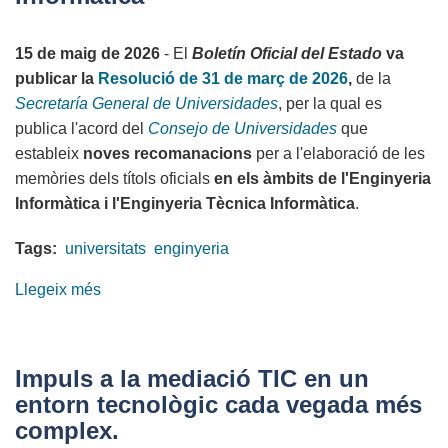
i
la
15 de maig de 2026
- El
Boletín Oficial del Estado
va
Societat
publicar la
Resolució de 31 de març de 2026
,
de la
de
Secretaría General de Universidades
, per la qual es
la
publica l'acord del
Consejo de Universidades
que
Informació
estableix
noves recomanacions
per a l'elaboració de les
memòries dels títols oficials
en els àmbits de l'Enginyeria
Informàtica i l'Enginyeria Tècnica Informàtica
.
Tags:
universitats
enginyeria
Llegeix més
sobre
El
BOE
publica
Impuls a la mediació TIC en un
l'estandardització
entorn tecnològic cada vegada més
dels
complex.
estudis