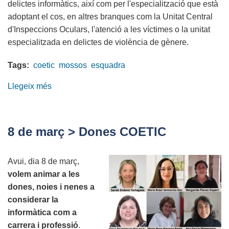
delictes informàtics, així com per l'especialització que està
adoptant el cos, en altres branques com la Unitat Central
d'Inspeccions Oculars, l'atenció a les víctimes o la unitat
especialitzada en delictes de violència de gènere.
Tags:
coetic
mossos
esquadra
Llegeix més
sobre
El
COETIC,
present
8 de març > Dones COETIC
a
l'Acte
Avui, dia 8 de març,
del
volem animar a les
Dia
dones, noies i nenes a
de
considerar la
les
informàtica com a
Esquadres
carrera i professió
.