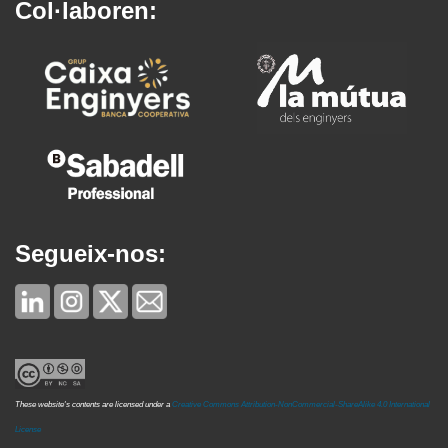
Col·laboren:
Segueix-nos:
These website's contents are licensed under a
Creative Commons Attribution-NonCommercial-ShareAlike 4.0 International
License