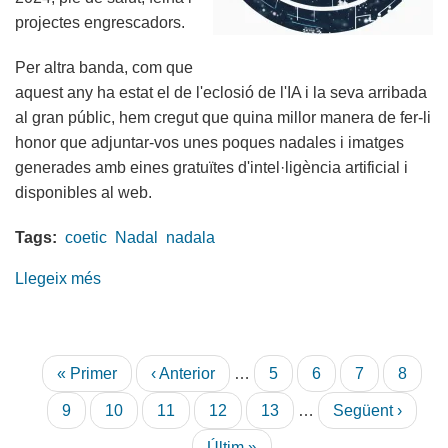
projectes engrescadors.
Per altra banda, com que
aquest any ha estat el de l'eclosió de l'IA i la seva arribada
al gran públic, hem cregut que quina millor manera de fer-li
honor que adjuntar-vos unes poques nadales i imatges
generades amb eines gratuïtes d'intel·ligència artificial i
disponibles al web.
Tags:
coetic
Nadal
nadala
Llegeix més
sobre
El
COETIC
us
Paginació
Primera
« Primer
Pàgina
‹ Anterior
…
Pàgina
5
Pàgina
6
Pàgina
7
Pàgin
8
desitja
pàgina
anterior
unes
Pàgina
9
Pàgina
10
Pàgina
11
Pàgina
12
Pàgina
13
…
Pàgina
Següent ›
Bones
actual
següent
Última
Últim »