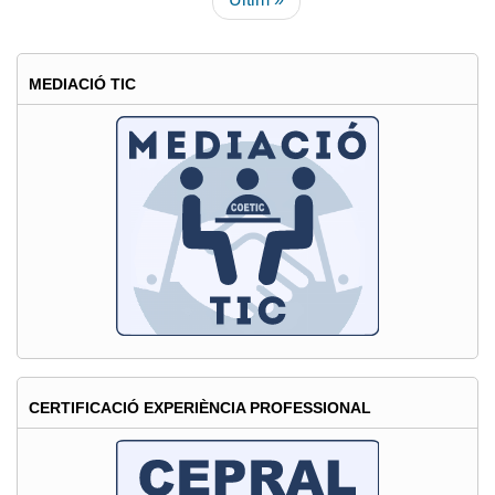
Nadal
pàgina
i
Bon
MEDIACIÓ TIC
2024!
CERTIFICACIÓ EXPERIÈNCIA PROFESSIONAL