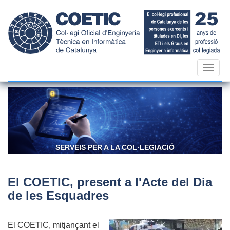
Vés
al
contingut
Toggl
navig
CONFIANÇA I RESPONSABILITAT
El COETIC, present a l'Acte del Dia
de les Esquadres
El COETIC, mitjançant el