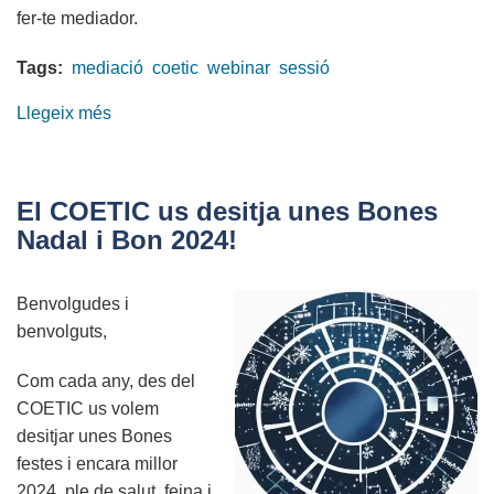
fer-te mediador.
Tags:
mediació
coetic
webinar
sessió
Llegeix més
sobre
Webinar:
La
mediació
El COETIC us desitja unes Bones
en
Nadal i Bon 2024!
els
contractes
Benvolgudes i
de
benvolguts,
prestació
de
Com cada any, des del
serveis
COETIC us volem
en
desitjar unes Bones
l'àmbit
festes i encara millor
telemàtic/informàtic
2024, ple de salut, feina i