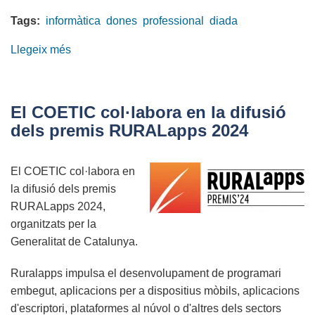
Tags:
informàtica
dones
professional
diada
Llegeix més
sobre
8
de
març
El COETIC col·labora en la difusió
>
dels premis RURALapps 2024
Dones
COETIC
El COETIC col·labora en
la difusió dels premis
RURALapps 2024,
organitzats per la
Generalitat de Catalunya.
Ruralapps impulsa el desenvolupament de programari
embegut, aplicacions per a dispositius mòbils, aplicacions
d'escriptori, plataformes al núvol o d'altres dels sectors