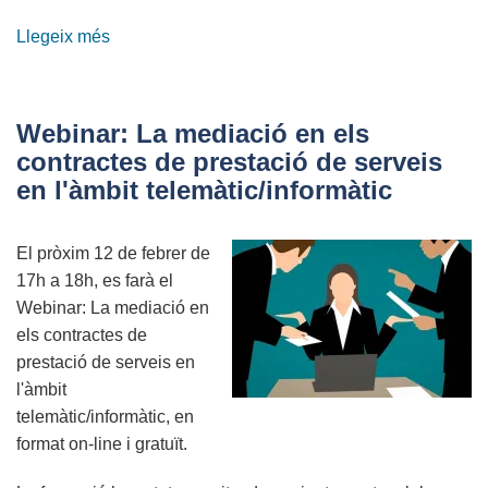
Llegeix més
sobre
El
COETIC
col·labora
Webinar: La mediació en els
en
contractes de prestació de serveis
la
en l'àmbit telemàtic/informàtic
difusió
dels
El pròxim 12 de febrer de
premis
17h a 18h, es farà el
RURALapps
Webinar: La mediació en
2024
els contractes de
prestació de serveis en
l'àmbit
telemàtic/informàtic, en
format on-line i gratuït.