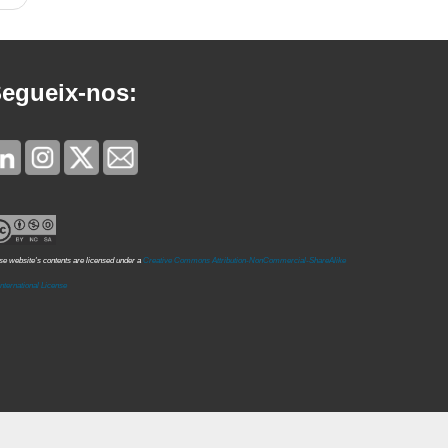
na
egueix-nos:
e website's contents are licensed under a
Creative Commons Attribution-NonCommercial-ShareAlike
International License