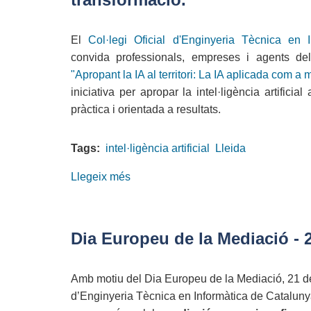
31a
Nit
El
Col·legi Oficial d'Enginyeria Tècnica en
de
convida professionals, empreses i agents del 
les
"Apropant la IA al territori: La IA aplicada com a 
Telecomunicacions
iniciativa per apropar la intel·ligència artifici
i
pràctica i orientada a resultats.
la
Informàtica
Tags:
intel·ligència artificial
Lleida
Llegeix més
sobre
Apropant
la
IA
Dia Europeu de la Mediació - 
al
territori:
Amb motiu del Dia Europeu de la Mediació, 21 de 
La
d’Enginyeria Tècnica en Informàtica de Cataluny
IA