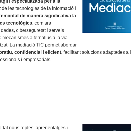
gil i especialitzada per a la
 de les tecnologies de la informació i
rementat de manera significativa la
tes tecnològics
, com ara
dades, ciberseguretat i serveis
s mecanismes alternatius a la via
itzat. La mediació TIC permet abordar
atiu, confidencial i eficient
, facilitant solucions adaptades a 
fessionals i empresarials.
tat nous reptes, aprenentatges i