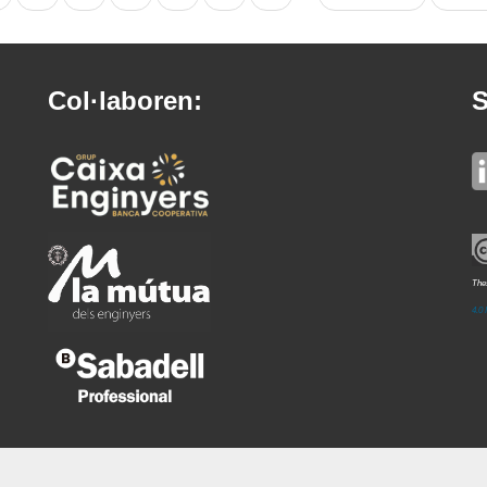
ctual
següent
pàgi
Col·laboren:
S
Thes
4.0 