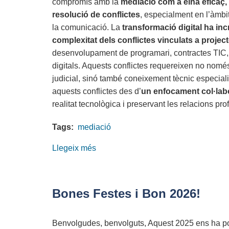
compromís amb la
mediació com a eina eficaç, à
aplicada
resolució de conflictes
, especialment en l’àmbit
com
la comunicació. La
transformació digital ha inc
a
complexitat dels conflictes vinculats a projec
motor
desenvolupament de programari, contractes TIC, 
d’innovació
digitals. Aquests conflictes requereixen no nomé
i
judicial, sinó també coneixement tècnic especial
transformació.
aquests conflictes des d’
un enfocament col·labor
realitat tecnològica i preservant les relacions pro
Tags:
mediació
Llegeix més
sobre
Dia
Europeu
de
Bones Festes i Bon 2026!
la
Mediació
Benvolgudes, benvolguts, Aquest 2025 ens ha por
-