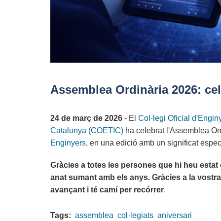
Assemblea Ordinària 2026: ce
24 de març de 2026
- El
Col·legi Oficial d'Engin
Catalunya (COETIC)
ha celebrat l'Assemblea Ord
Enginyers
, en una edició amb un significat especi
Gràcies a totes les persones que hi heu estat 
anat sumant amb els anys. Gràcies a la vostra 
avançant i té camí per recórrer
.
Tags:
assemblea
col·legiats
aniversari