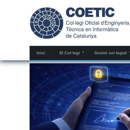
Vés
al
contingut
Inici
El Col·legi
Gestió col·legial
+