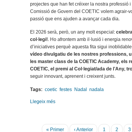
projectes que han fet créixer la nostra professió i
2026
Comissió de Govern del COETIC volem agrair-vos
passió que ens ajuden a avançar cada dia.
El 2026 serà, però, un any molt especial:
celebra
col·legi!
. Ho afrontem amb il·lusió i energia re
d’iniciatives perquè aquesta fita sigui inoblidabl
vídeo divulgatiu de les nostres professions, 
les master class de la COETIC Academy, els r
COETIC, el premi al Col·legiat/ada de l’Any, 
seguir innovant, aprenent i creixent junts.
Tags:
coetic
festes
Nadal
nadala
Llegeix més
sobre
Bones
Festes
i
Paginació
Primera
« Primer
Pàgina
‹ Anterior
Pàgina
1
Pàgina
2
P
3
Bon