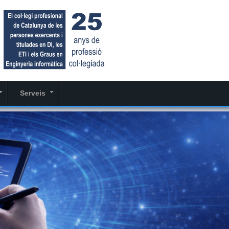
Serveis
+
+