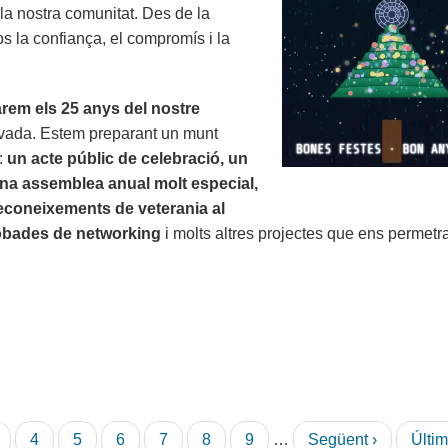
 la nostra comunitat. Des de la
 la confiança, el compromís i la
rem els 25 anys del nostre
novada. Estem preparant un munt
e:
un acte públic de celebració, un
una assemblea anual molt especial,
econeixements de veterania al
trobades de networking
i molts altres projectes que ens permetr
àgina
Pàgina
4
Pàgina
5
Pàgina
6
Pàgina
7
Pàgina
8
Pàgina
9
…
Pàgina
Següent ›
Últi
Últim