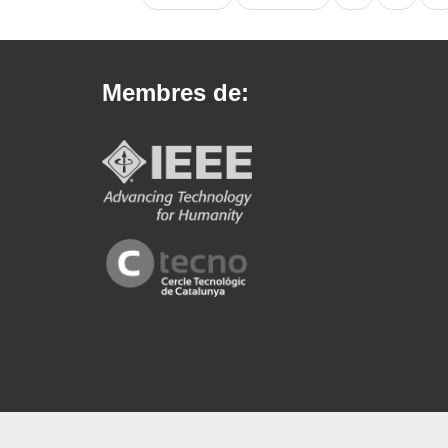
pàgina
anterior
a
2026!
Membres de: