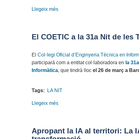
Llegeix més
sobre
Assemblea
Ordinària
2026:
El COETIC a la 31a Nit de les 
celebrant
25
El
Col·legi Oficial d’Enginyeria Tècnica en Inf
anys
participarà com a entitat col·laboradora en
la 31
de
Informàtica
, que tindrà lloc
el 26 de març a Bar
COETIC
Tags:
LA NIT
Llegeix més
sobre
El
COETIC
a
Apropant la IA al territori: La
la
transformació.