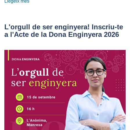
Llegeix més
sobre
De
l’origen
al
L'orgull de ser enginyera! Inscriu-te
demà:
a l'Acte de la Dona Enginyera 2026
25
anys
impulsant
la
societat
digital