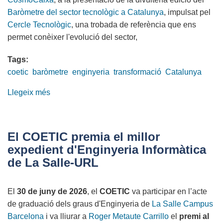
de
Baròmetre del sector tecnològic a Catalunya
, impulsat pel
la
Cercle Tecnològic
, una trobada de referència que ens
Dona
permet conèixer l'evolució del sector,
Enginyera
2026
Tags:
coetic
baròmetre
enginyeria
transformació
Catalunya
Llegeix més
sobre
El
COETIC
assisteix
El COETIC premia el millor
a
expedient d'Enginyeria Informàtica
la
de La Salle-URL
presentació
del
El
30 de juny de 2026
, el
COETIC
va participar en l’acte
Baròmetre
de graduació dels graus d'Enginyeria de
La Salle Campus
del
Barcelona
i va lliurar a
Roger Metaute Carrillo
el
premi al
sector