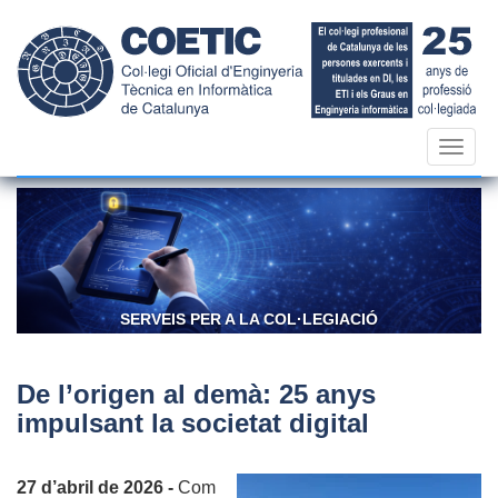
Vés
al
contingut
Toggl
navig
SERVEIS PER A LA COL·LEGIACIÓ
De l’origen al demà: 25 anys
impulsant la societat digital
27 d’abril de 2026 -
Com