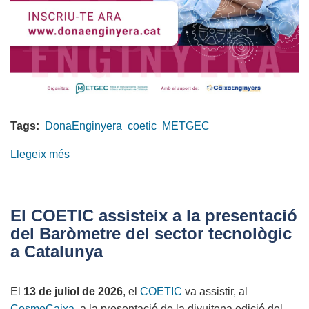
Tags:
DonaEnginyera
coetic
METGEC
Llegeix més
sobre
L'orgull
de
ser
El COETIC assisteix a la presentació
enginyera!
del Baròmetre del sector tecnològic
Inscriu-
a Catalunya
te
a
El
13 de juliol de 2026
, el
COETIC
va assistir, al
l'Acte
CosmoCaixa
, a la presentació de la divuitena edició del