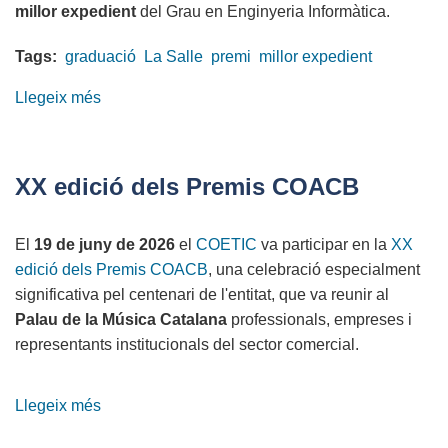
millor expedient
del Grau en Enginyeria Informàtica.
tecnològic
a
Tags:
graduació
La Salle
premi
millor expedient
Catalunya
Llegeix més
sobre
El
COETIC
premia
XX edició dels Premis COACB
el
millor
El
19 de juny de 2026
el
COETIC
va participar en la
XX
expedient
edició dels Premis COACB
, una celebració especialment
d'Enginyeria
significativa pel centenari de l'entitat, que va reunir al
Informàtica
Palau de la Música Catalana
professionals, empreses i
de
representants institucionals del sector comercial.
La
Salle-
URL
Llegeix més
sobre
XX